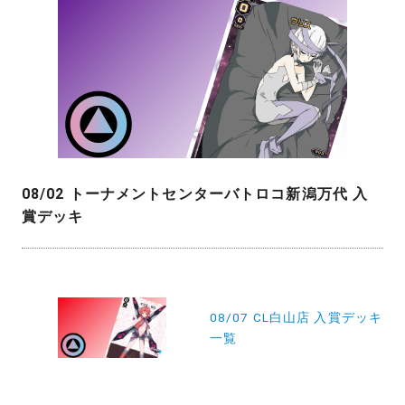
08/02 トーナメントセンターバトロコ新潟万代 入
賞デッキ
投
稿
08/07 CL白山店 入賞デッキ
一覧
ナ
ビ
ゲ