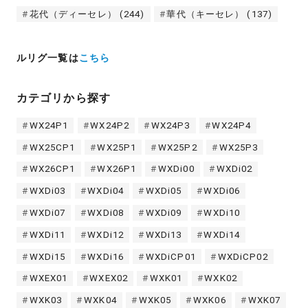
花代（ディーセレ）
(244)
華代（キーセレ）
(137)
ルリグ一覧は
こちら
カテゴリから探す
WX24P1
WX24P2
WX24P3
WX24P4
WX25CP1
WX25P1
WX25P2
WX25P3
WX26CP1
WX26P1
WXDi00
WXDi02
WXDi03
WXDi04
WXDi05
WXDi06
WXDi07
WXDi08
WXDi09
WXDi10
WXDi11
WXDi12
WXDi13
WXDi14
WXDi15
WXDi16
WXDiCP01
WXDiCP02
WXEX01
WXEX02
WXK01
WXK02
WXK03
WXK04
WXK05
WXK06
WXK07