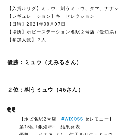
【入賞ルリグ】ミュウ、糾うミュウ、タマ、ナナシ
【レギュレーション】キーセレクション
【日時】2021年08月07日
【場所】ホビーステーション名駅２号店（愛知県）
【参加人数】？人
優勝：ミュウ（えみるさん）
２位：糾うミュウ（46さん）
【ホビ名駅2号店
#WIXOSS
セレモニー】
第15回†銀焔杯† 結果発表
優勝 えみる さん 使用ルリグ：ミュウ