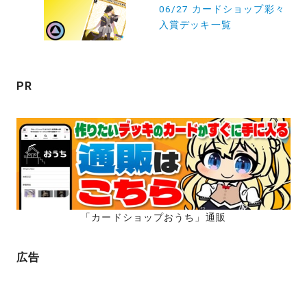
稿
06/27 カードショップ彩々
入賞デッキ一覧
ナ
ビ
ゲ
PR
ー
シ
ョ
ン
「カードショップおうち」通販
広告