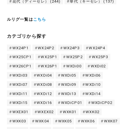
花代（ディーセレ）
(244)
華代（キーセレ）
(137)
ルリグ一覧は
こちら
カテゴリから探す
WX24P1
WX24P2
WX24P3
WX24P4
WX25CP1
WX25P1
WX25P2
WX25P3
WX26CP1
WX26P1
WXDi00
WXDi02
WXDi03
WXDi04
WXDi05
WXDi06
WXDi07
WXDi08
WXDi09
WXDi10
WXDi11
WXDi12
WXDi13
WXDi14
WXDi15
WXDi16
WXDiCP01
WXDiCP02
WXEX01
WXEX02
WXK01
WXK02
WXK03
WXK04
WXK05
WXK06
WXK07