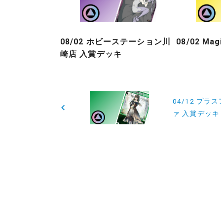
08/02 ホビーステーション川
08/02 Ma
崎店 入賞デッキ
投
04/12 プラ
稿
ァ 入賞デッキ
ナ
ビ
ゲ
ー
シ