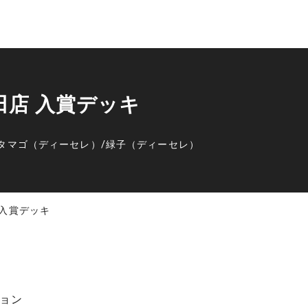
発田店 入賞デッキ
タマゴ（ディーセレ）
/
緑子（ディーセレ）
 入賞デッキ
ョン