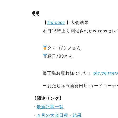
【
#wixoss
】大会結果
本日15時より開催されたwixossセ
タマゴ/シノさん
緑子/88さん
長丁場お疲れ様でした！
pic.twitte
— おたちゅう新発田店 カードコーナー (@o
【関連リンク】
・
最新記事一覧
・
４月の大会日程・結果