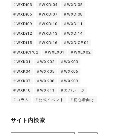
WXDi03
WXDi04
WXDi05
WXDi06
WXDi07
WXDi08
WXDi09
WXDi10
WXDi11
WXDi12
WXDi13
WXDi14
WXDi15
WXDi16
WXDiCP01
WXDiCP02
WXEX01
WXEX02
WXK01
WXK02
WXK03
WXK04
WXK05
WXK06
WXK07
WXK08
WXK09
WXK10
WXK11
カバレージ
コラム
公式イベント
初心者向け
サイト内検索