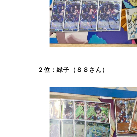
２位：緑子（８８さん）