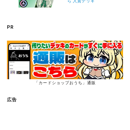
ら 入賞デッキ
シ
ョ
ン
PR
「カードショップおうち」通販
広告