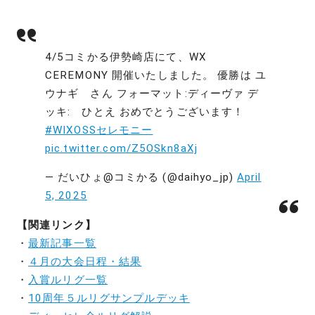
4/5コミかる伊勢崎店にて、WX
CEREMONY 開催いたしました。 優勝は ユ
ウナギ さん フォーマット:ディーヴァ デ
ッキ: ひとえ おめでとうございます！
#WIXOSSセレモニー
pic.twitter.com/Z5OSkn8aXj
— だいひょ@コミかる (@daihyo_jp)
April
5, 2025
【関連リンク】
・
最新記事一覧
・
４月の大会日程・結果
・
入賞ルリグ一覧
・
10周年５ルリグサンプルデッキ