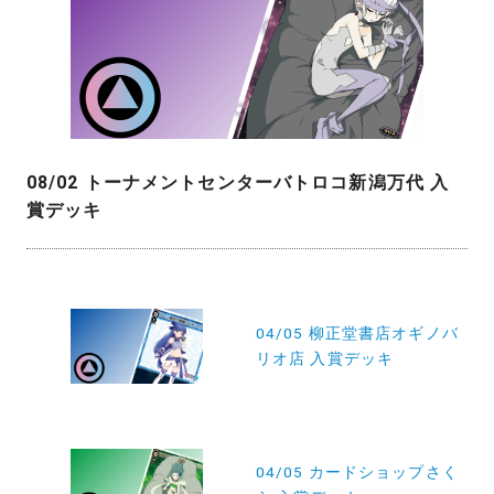
08/02 トーナメントセンターバトロコ新潟万代 入
賞デッキ
投
稿
04/05 柳正堂書店オギノバ
リオ店 入賞デッキ
ナ
ビ
ゲ
ー
04/05 カードショップさく