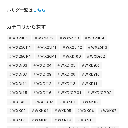
ルリグ一覧は
こちら
カテゴリから探す
WX24P1
WX24P2
WX24P3
WX24P4
WX25CP1
WX25P1
WX25P2
WX25P3
WX26CP1
WX26P1
WXDi00
WXDi02
WXDi03
WXDi04
WXDi05
WXDi06
WXDi07
WXDi08
WXDi09
WXDi10
WXDi11
WXDi12
WXDi13
WXDi14
WXDi15
WXDi16
WXDiCP01
WXDiCP02
WXEX01
WXEX02
WXK01
WXK02
WXK03
WXK04
WXK05
WXK06
WXK07
WXK08
WXK09
WXK10
WXK11