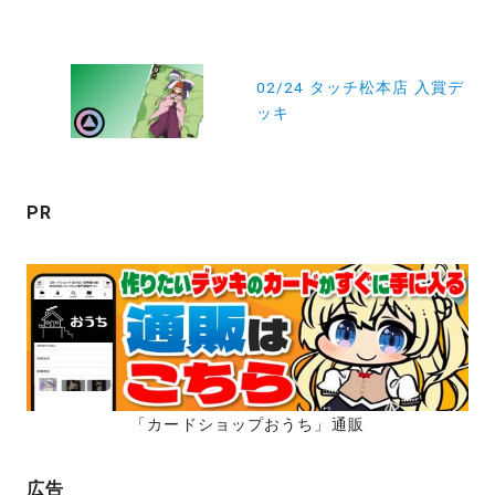
ビ
ゲ
ー
02/24 タッチ松本店 入賞デ
ッキ
シ
ョ
ン
PR
「カードショップおうち」通販
広告