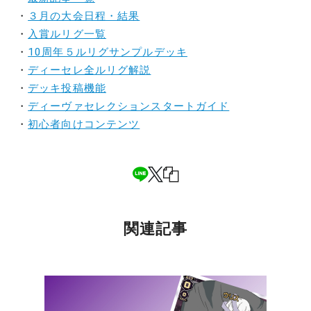
・
３月の大会日程・結果
・
入賞ルリグ一覧
・
10周年５ルリグサンプルデッキ
・
ディーセレ全ルリグ解説
・
デッキ投稿機能
・
ディーヴァセレクションスタートガイド
・
初心者向けコンテンツ
関連記事