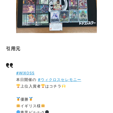
引用元
#WIXOSS
本日開催の
#ウィクロスセレモニー
上位入賞者
はコチラ
優勝
イギリス様
青黒ピルルク