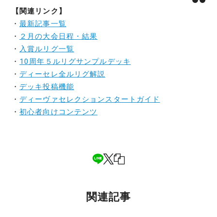
【関連リンク】
・
最新記事一覧
・
２月の大会日程・結果
・
入賞ルリグ一覧
・
10周年５ルリグサンプルデッキ
・
ディーセレ全ルリグ解説
・
デッキ投稿機能
・
ディーヴァセレクションスタートガイド
・
初心者向けコンテンツ
関連記事