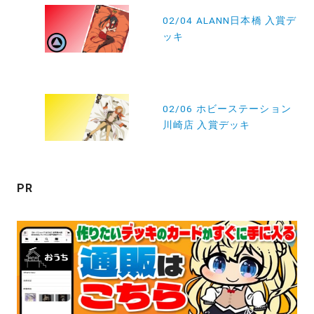
稿
02/04 ALANN日本橋 入賞デ
ッキ
ナ
ビ
ゲ
ー
02/06 ホビーステーション
川崎店 入賞デッキ
シ
ョ
ン
PR