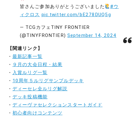
皆さんご参加ありがとうございました
#ウ
ィクロス
pic.twitter.com/bE278DUQ5g
— TCGカフェTINY FRONTIER
(@TINYFRONTIER)
September 14, 2024
【関連リンク】
・
最新記事一覧
・
９月の大会日程・結果
・
入賞ルリグ一覧
・
10周年５ルリグサンプルデッキ
・
ディーセレ全ルリグ解説
・
デッキ投稿機能
・
ディーヴァセレクションスタートガイド
・
初心者向けコンテンツ