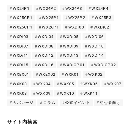
WX24P1
WX24P2
WX24P3
WX24P4
WX25CP1
WX25P1
WX25P2
WX25P3
WX26CP1
WX26P1
WXDi00
WXDi02
WXDi03
WXDi04
WXDi05
WXDi06
WXDi07
WXDi08
WXDi09
WXDi10
WXDi11
WXDi12
WXDi13
WXDi14
WXDi15
WXDi16
WXDiCP01
WXDiCP02
WXEX01
WXEX02
WXK01
WXK02
WXK03
WXK04
WXK05
WXK06
WXK07
WXK08
WXK09
WXK10
WXK11
カバレージ
コラム
公式イベント
初心者向け
サイト内検索