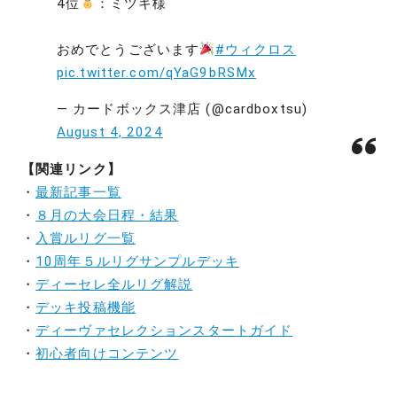
4位
：ミツキ様
おめでとうございます
#ウィクロス
pic.twitter.com/qYaG9bRSMx
— カードボックス津店 (@cardboxtsu)
August 4, 2024
【関連リンク】
・
最新記事一覧
・
８月の大会日程・結果
・
入賞ルリグ一覧
・
10周年５ルリグサンプルデッキ
・
ディーセレ全ルリグ解説
・
デッキ投稿機能
・
ディーヴァセレクションスタートガイド
・
初心者向けコンテンツ