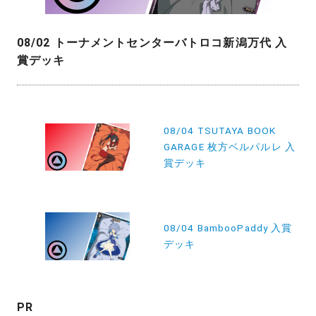
08/02 トーナメントセンターバトロコ新潟万代 入
賞デッキ
投
08/04 TSUTAYA BOOK
稿
GARAGE 枚方ベルパルレ 入
ナ
賞デッキ
ビ
ゲ
ー
08/04 BambooPaddy 入賞
デッキ
シ
ョ
ン
PR