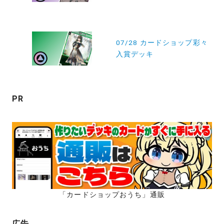
ビ
ゲ
ー
07/28 カードショップ彩々
入賞デッキ
シ
ョ
ン
PR
「カードショップおうち」通販
広告