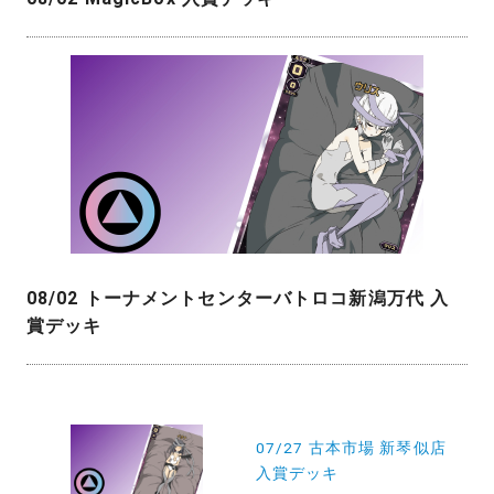
08/02 トーナメントセンターバトロコ新潟万代 入
賞デッキ
投
稿
07/27 古本市場 新琴似店
入賞デッキ
ナ