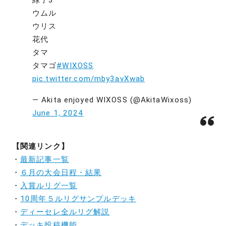
緑子3
ウムル
ウリス
花代
タマ
タマゴ
#WIXOSS
pic.twitter.com/mby3avXwab
— Akita enjoyed WIXOSS (@AkitaWixoss)
June 1, 2024
【関連リンク】
・
最新記事一覧
・
６月の大会日程・結果
・
入賞ルリグ一覧
・
10周年５ルリグサンプルデッキ
・
ディーセレ全ルリグ解説
・
デッキ投稿機能