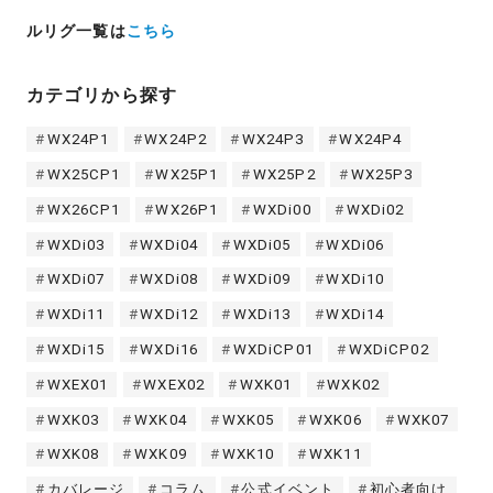
ルリグ一覧は
こちら
カテゴリから探す
WX24P1
WX24P2
WX24P3
WX24P4
WX25CP1
WX25P1
WX25P2
WX25P3
WX26CP1
WX26P1
WXDi00
WXDi02
WXDi03
WXDi04
WXDi05
WXDi06
WXDi07
WXDi08
WXDi09
WXDi10
WXDi11
WXDi12
WXDi13
WXDi14
WXDi15
WXDi16
WXDiCP01
WXDiCP02
WXEX01
WXEX02
WXK01
WXK02
WXK03
WXK04
WXK05
WXK06
WXK07
WXK08
WXK09
WXK10
WXK11
カバレージ
コラム
公式イベント
初心者向け