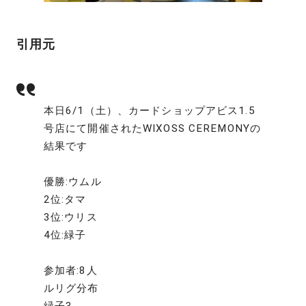
引用元
本日6/1（土）、カードショップアビス1.5
号店にて開催されたWIXOSS CEREMONYの
結果です
優勝:ウムル
2位:タマ
3位:ウリス
4位:緑子
参加者:8人
ルリグ分布