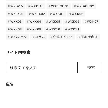
WXDi15
WXDi16
WXDiCP01
WXDiCP02
WXEX01
WXEX02
WXK01
WXK02
WXK03
WXK04
WXK05
WXK06
WXK07
WXK08
WXK09
WXK10
WXK11
カバレージ
コラム
公式イベント
初心者向け
サイト内検索
検索
広告