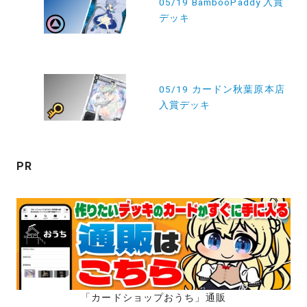
稿
05/19 BambooPaddy 入賞
デッキ
ナ
ビ
ゲ
ー
05/19 カードン秋葉原本店
入賞デッキ
シ
ョ
ン
PR
「カードショップおうち」通販