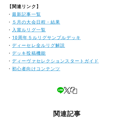
【関連リンク】
・
最新記事一覧
・
５月の大会日程・結果
・
入賞ルリグ一覧
・
10周年５ルリグサンプルデッキ
・
ディーセレ全ルリグ解説
・
デッキ投稿機能
・
ディーヴァセレクションスタートガイド
・
初心者向けコンテンツ
関連記事