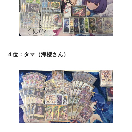
４位：タマ（海櫻さん）