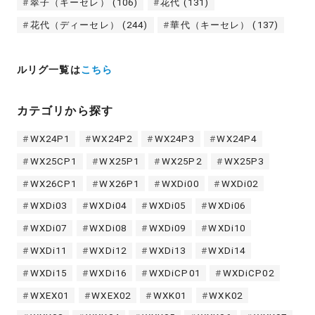
翠子（キーセレ）
(106)
花代
(131)
花代（ディーセレ）
(244)
華代（キーセレ）
(137)
ルリグ一覧は
こちら
カテゴリから探す
WX24P1
WX24P2
WX24P3
WX24P4
WX25CP1
WX25P1
WX25P2
WX25P3
WX26CP1
WX26P1
WXDi00
WXDi02
WXDi03
WXDi04
WXDi05
WXDi06
WXDi07
WXDi08
WXDi09
WXDi10
WXDi11
WXDi12
WXDi13
WXDi14
WXDi15
WXDi16
WXDiCP01
WXDiCP02
WXEX01
WXEX02
WXK01
WXK02