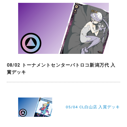
08/02 トーナメントセンターバトロコ新潟万代 入
賞デッキ
投
稿
05/04 CL白山店 入賞デッキ
ナ
ビ