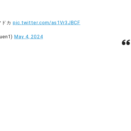
マドカ
pic.twitter.com/as1Vr3JBCF
uen1)
May 4, 2024