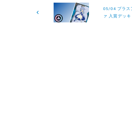
05/04 プラ
稿
ァ 入賞デッキ
ナ
ビ
ゲ
ー
シ
ョ
ン