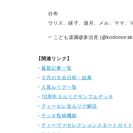
分布
ウリス、緑子、遊月、メル、ママ、
— こども楽園@多治見 (@kodomorak
【関連リンク】
・
最新記事一覧
・
５月の大会日程・結果
・
入賞ルリグ一覧
・
10周年５ルリグサンプルデッキ
・
ディーセレ全ルリグ解説
・
デッキ投稿機能
・
ディーヴァセレクションスタートガイド