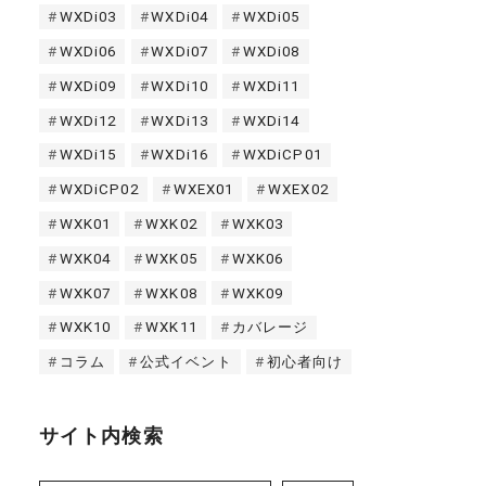
WXDi03
WXDi04
WXDi05
WXDi06
WXDi07
WXDi08
WXDi09
WXDi10
WXDi11
WXDi12
WXDi13
WXDi14
WXDi15
WXDi16
WXDiCP01
WXDiCP02
WXEX01
WXEX02
WXK01
WXK02
WXK03
WXK04
WXK05
WXK06
WXK07
WXK08
WXK09
WXK10
WXK11
カバレージ
コラム
公式イベント
初心者向け
サイト内検索