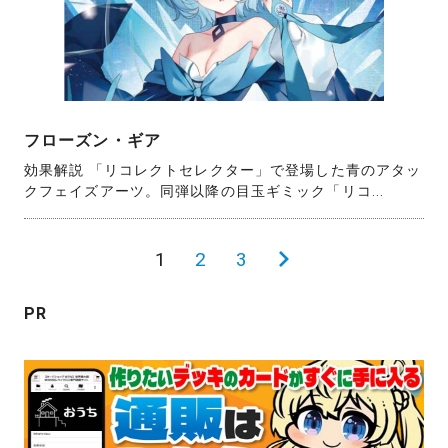
フローズン・ギア
効果解説 「リコレクトセレクター」で登場した青のアタッ
クフェイズアーツ。同弾以降の目玉ギミック「リコ...
投
1
2
3
次
稿
の
PR
の
ペ
ペ
ー
ー
ジ
ジ