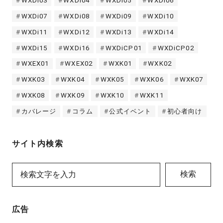
WXDi03
WXDi04
WXDi05
WXDi06
WXDi07
WXDi08
WXDi09
WXDi10
WXDi11
WXDi12
WXDi13
WXDi14
WXDi15
WXDi16
WXDiCP01
WXDiCP02
WXEX01
WXEX02
WXK01
WXK02
WXK03
WXK04
WXK05
WXK06
WXK07
WXK08
WXK09
WXK10
WXK11
カバレージ
コラム
公式イベント
初心者向け
サイト内検索
検索
広告