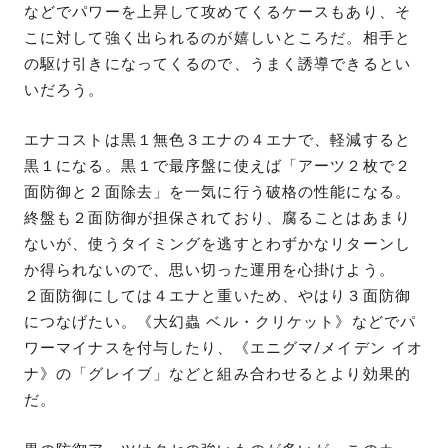
などでパワーを上昇して攻めてくるケースもあり、そ
こに対して強く出られるのが嬉しいところだ。相手と
の駆け引きになってくるので、うまく誘導できるとい
いだろう。
エナコストは黒１無色３エナの４エナで、軽減すると
黒１になる。黒１で最序盤に使えば「アーツ２枚で２
面防御と２面除去」を一気に行う破格の性能になる。
終盤も２面防御が担保されており、腐ることはあまり
ないが、使うタイミングを逃すとわずかなリターンし
か得られないので、思い切った運用を心掛けよう。
２面防御にしては４エナと重いため、やはり３面防御
につなげたい。《大幻蟲 ベル・クリケット》などでパ
ワーマイナスを付与したり、《エニグマ/メイデン イオ
ナ》の「グレイブ」などと組み合わせるとより効果的
だ。