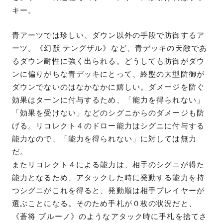
キー。
青アーツでは珍しい、ダウン以外の手段で防御するア
ーツ。《幻獣 テングザル》など、青デッキの天敵であ
るダウン耐性に強く出られる。どうしても防御がダウ
ンに偏りがちな青デッキにとって、終盤の大型防御が
ダウンでないのはなかなかに嬉しい。ダメージを防ぐ
効果はターンに付与するため、「能力を得られない」
「効果を受けない」などのシグニからのダメージも防
げる。リコレクト４のドロー能力はシグニに付与する
能力なので、「能力を得られない」に対しては無力
だ。
またリコレクト４による能力は、相手のシグニが得た
能力となるため、アタックした時に発動する能力を持
つシグニがこれを得ると、発動順は相手プレイヤーが
選ぶことになる。そのため手札が０枚の状況だと、
《蒼将 ブルーノ》のようなアタック時に手札を捨てさ