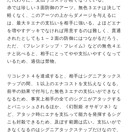
た代わりに、支払うコストが軽くなっている。
赤では珍しい３面防御のアーツ。無色３エナは決して
軽くなく、このアーツの上からダメージを与えるに
は、最大９エナの支払いを相手に強いる。よほどエナ
を増やすデッキでなければ用意するのは難しく、貫通
されたとしても１～２面の防御にはつながるだろう。
ただ、《フレンドシップ・フレイム》などの無色４エ
ナと比べると、相手にとってやや支払いやすくなって
いるため、過信は禁物。
リコレクト４を達成すると、相手はシグニアタックス
テップの間、１以上のエナコストを支払えなくなる。
前半の効果で付与した無色３エナの支払いができなく
なるため、事実上相手の全てのシグニがアタックする
とバニッシュされるほか、《幻獣姫 オサギツネ》な
ど、アタック時にエナを支払って能力を発揮するシグ
ニも封殺できるため、及ぼす範囲は広い。支払いがで
きなくなるのはシグニアタックステップだけなので、