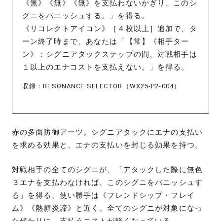
《無》《無》《無》を支払わないかぎり、このシ
グニをバニッシュする。」を得る。
《リコレクトアイコン》［４枚以上］追加で、タ
ーン終了時まで、あなたは「【常】《相手ター
ン》：シグニアタックステップの間、対戦相手は
１以上のエナコストを支払えない。」を得る。
収録：RESONANCE SELECTOR（WX25-P2-004）
赤の多面防御アーツ。シグニアタックにエナの支払い
を求める効果と、エナの支払いを封じる効果を持つ。
対戦相手の全てのシグニが、「アタックした際に無色
３エナを支払わなければ、このシグニをバニッシュす
る」を得る。使い勝手は《フレンドシップ・フレイ
ム》《熱願炎諦》と近く、全てのシグニが対象になっ