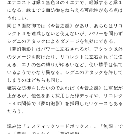
エナコストは緑１無色３の４エナで、軽減すると緑１
になる。緑１で３面防御をねらえる可能性がある点は
うれしい。
同じ３面防御では《今昔之感》があり、あちらはリコ
レクト４を達成しないと使えないが、パワーを問わず
シグニのアタックによるダメージを無効にできる。
《夢幻泡影》はパワーに左右されるが、アタック以外
のダメージを防げたり、リコレクトに左右されずに使
える、エナの色の縛りがゆるいなど、使い勝手は似て
いるようでかなり異なる。シグニのアタックを許して
しまうのはどちらも同じ。
確実な防御をしたいのであれば《今昔之感》に軍配が
上がるが、他色を多く採用した緑デッキや、リコレク
ト４の関係で《夢幻泡影》を採用したいケースもある
だろう。
読みは「ミスティックソードボックス」。「無限」で
も「夢限」でもなく、「夢幻泡影」。