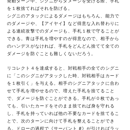
発動ターン中、シグニからダメージを受ける際、手札
を１枚捨てればそれを防げる。
シグニのアタックによるダメージはもちろん、能力で
のダメージや、【アイヤイ】など得意な入れ替わりに
よる連続攻撃でのダメージも、手札１枚で守ることが
できる。青は手札を増やすのが得意なので、相手から
のハンデスがなければ、手札をどんどん捨てて全ての
ダメージを防ぐことも難しくないだろう。
リコレクト４を達成すると、対戦相手の全てのシグニ
に「このシグニがアタックした時、対戦相手はカード
を１枚引く」を与える。相手のシグニアタックに合わ
せて手札を増やせるので、増えた手札を捨てること
で、ダメージを防ぐことができる。手札が０枚であっ
ても、引いたカードをそのまま捨てれば身を守れる
し、手札を持っていれば他の不要なカードを捨てるこ
とで、次のターンに向けて手札を整えることができ
る。ドローの過程で《サーバント #》が引ければラッ