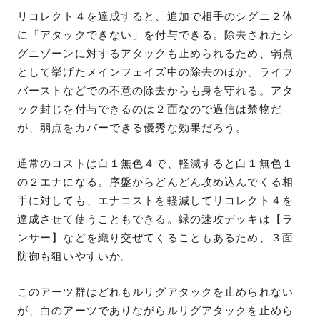
リコレクト４を達成すると、追加で相手のシグニ２体
に「アタックできない」を付与できる。除去されたシ
グニゾーンに対するアタックも止められるため、弱点
として挙げたメインフェイズ中の除去のほか、ライフ
バーストなどでの不意の除去からも身を守れる。アタ
ック封じを付与できるのは２面なので過信は禁物だ
が、弱点をカバーできる優秀な効果だろう。
通常のコストは白１無色４で、軽減すると白１無色１
の２エナになる。序盤からどんどん攻め込んでくる相
手に対しても、エナコストを軽減してリコレクト４を
達成させて使うこともできる。緑の速攻デッキは【ラ
ンサー】などを織り交ぜてくることもあるため、３面
防御も狙いやすいか。
このアーツ群はどれもルリグアタックを止められない
が、白のアーツでありながらルリグアタックを止めら