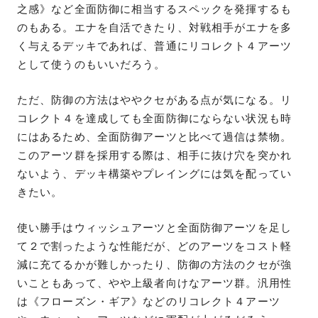
之感》など全面防御に相当するスペックを発揮するも
のもある。エナを自活できたり、対戦相手がエナを多
く与えるデッキであれば、普通にリコレクト４アーツ
として使うのもいいだろう。
ただ、防御の方法はややクセがある点が気になる。リ
コレクト４を達成しても全面防御にならない状況も時
にはあるため、全面防御アーツと比べて過信は禁物。
このアーツ群を採用する際は、相手に抜け穴を突かれ
ないよう、デッキ構築やプレイングには気を配ってい
きたい。
使い勝手はウィッシュアーツと全面防御アーツを足し
て２で割ったような性能だが、どのアーツをコスト軽
減に充てるかが難しかったり、防御の方法のクセが強
いこともあって、やや上級者向けなアーツ群。汎用性
は《フローズン・ギア》などのリコレクト４アーツ