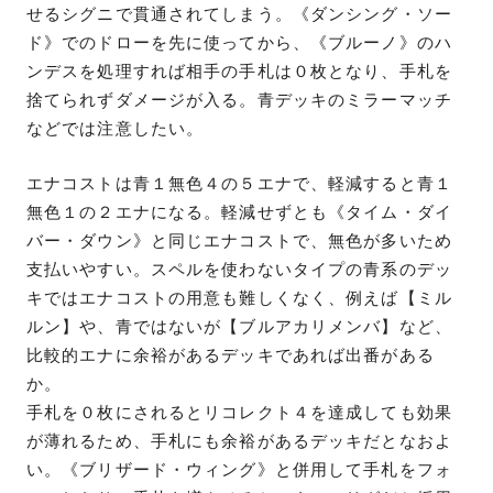
せるシグニで貫通されてしまう。《ダンシング・ソー
ド》でのドローを先に使ってから、《ブルーノ》のハ
ンデスを処理すれば相手の手札は０枚となり、手札を
捨てられずダメージが入る。青デッキのミラーマッチ
などでは注意したい。
エナコストは青１無色４の５エナで、軽減すると青１
無色１の２エナになる。軽減せずとも《タイム・ダイ
バー・ダウン》と同じエナコストで、無色が多いため
支払いやすい。スペルを使わないタイプの青系のデッ
キではエナコストの用意も難しくなく、例えば【ミル
ルン】や、青ではないが【ブルアカリメンバ】など、
比較的エナに余裕があるデッキであれば出番がある
か。
手札を０枚にされるとリコレクト４を達成しても効果
が薄れるため、手札にも余裕があるデッキだとなおよ
い。《ブリザード・ウィング》と併用して手札をフォ