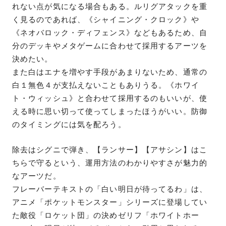
れない点が気になる場合もある。ルリグアタックを重
く見るのであれば、《シャイニング・クロック》や
《ネオバロック・ディフェンス》などもあるため、自
分のデッキやメタゲームに合わせて採用するアーツを
決めたい。
また白はエナを増やす手段があまりないため、通常の
白１無色４が支払えないこともありうる。《ホワイ
ト・ウィッシュ》と合わせて採用するのもいいが、使
える時に思い切って使ってしまったほうがいい。防御
のタイミングには気を配ろう。
除去はシグニで弾き、【ランサー】【アサシン】はこ
ちらで守るという、運用方法のわかりやすさが魅力的
なアーツだ。
フレーバーテキストの「白い明日が待ってるわ」は、
アニメ「ポケットモンスター」シリーズに登場してい
た敵役「ロケット団」の決めゼリフ「ホワイトホー