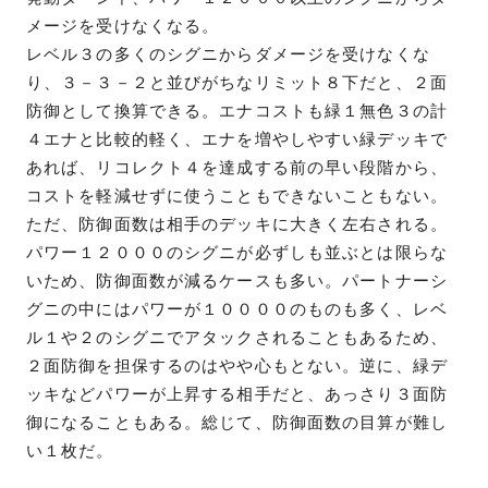
メージを受けなくなる。
レベル３の多くのシグニからダメージを受けなくな
り、３－３－２と並びがちなリミット８下だと、２面
防御として換算できる。エナコストも緑１無色３の計
４エナと比較的軽く、エナを増やしやすい緑デッキで
あれば、リコレクト４を達成する前の早い段階から、
コストを軽減せずに使うこともできないこともない。
ただ、防御面数は相手のデッキに大きく左右される。
パワー１２０００のシグニが必ずしも並ぶとは限らな
いため、防御面数が減るケースも多い。パートナーシ
グニの中にはパワーが１００００のものも多く、レベ
ル１や２のシグニでアタックされることもあるため、
２面防御を担保するのはやや心もとない。逆に、緑デ
ッキなどパワーが上昇する相手だと、あっさり３面防
御になることもある。総じて、防御面数の目算が難し
い１枚だ。