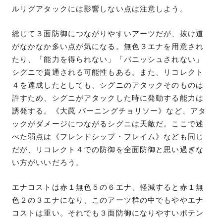
ルリグアタックには影響しない点は注意しよう。
総じて３面防御につながりやすいアーツだが、抜け道
がなかなか多い点が気になる。無色３エナを用意され
たり、「能力を得られない」「バニッシュされない」
シグニで貫通される可能性もある。また、リコレクト
４を達成したとしても、シグニのアタックそのものは
許すため、シグニがアタックした時に発動する能力は
誘発する。《大罠 バーニングチョリソー》など、アタ
ックがダメージにつながるシグニは天敵だ。ここで述
べた弱点は《フレンドシップ・フレイム》なども同じ
だが、リコレクト４での防御を全面防御と思い過ぎな
い方がいいだろう。
エナコストは赤１無色５の６エナ、軽減すると赤１無
色２の３エナになり、このアーツ群の中でもややエナ
コストは重い。それでも３面防御になりやすいポテン