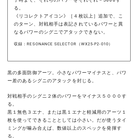
了時まで、それらのパワーをそれぞれ－5000す
る。
《リコレクトアイコン》［４枚以上］追加で、こ
のターン、対戦相手は表記されているパワーと異
なるパワーのシグニでアタックできない。
収録：RESONANCE SELECTOR（WX25-P2-010）
黒の多面防御アーツ。小さなパワーマイナスと、パワ
ー差のあるシグニのアタックを封じる。
対戦相手のシグニ２体のパワーをマイナス５０００す
る。
黒１無色３エナ、または黒１エナと軽減用のアーツ１
枚を使ってできることとしては小さい。だが使うタイ
ミングが噛み合えば、数値以上のスペックを発揮す
る。