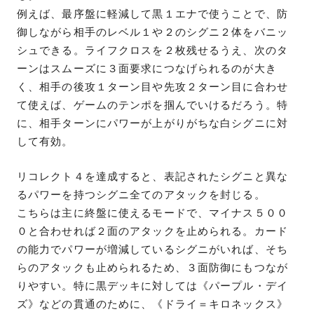
例えば、最序盤に軽減して黒１エナで使うことで、防
御しながら相手のレベル１や２のシグニ２体をバニッ
シュできる。ライフクロスを２枚残せるうえ、次のタ
ーンはスムーズに３面要求につなげられるのが大き
く、相手の後攻１ターン目や先攻２ターン目に合わせ
て使えば、ゲームのテンポを掴んでいけるだろう。特
に、相手ターンにパワーが上がりがちな白シグニに対
して有効。
リコレクト４を達成すると、表記されたシグニと異な
るパワーを持つシグニ全てのアタックを封じる。
こちらは主に終盤に使えるモードで、マイナス５００
０と合わせれば２面のアタックを止められる。カード
の能力でパワーが増減しているシグニがいれば、そち
らのアタックも止められるため、３面防御にもつなが
りやすい。特に黒デッキに対しては《パープル・デイ
ズ》などの貫通のために、《ドライ＝キロネックス》