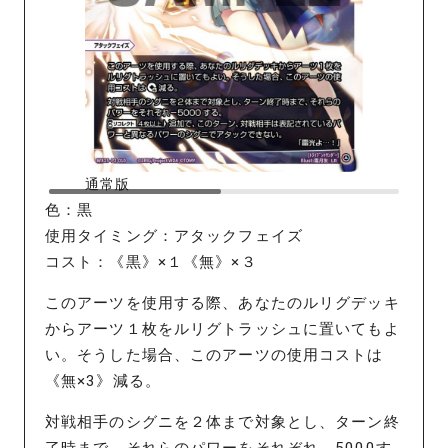
通常版
色：黒
使用タイミング：アタックフェイズ
コスト：《黒》×１《無》×３
このアーツを使用する際、あなたのルリグデッキ
からアーツ１枚をルリグトラッシュに置いてもよ
い。そうした場合、このアーツの使用コストは
《無×3》減る。
対戦相手のシグニを２体まで対象とし、ターン終