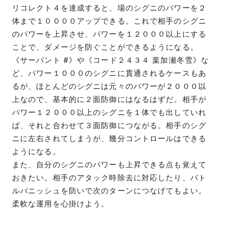
リコレクト４を達成すると、場のシグニのパワーを２
体まで１００００アップできる。これで相手のシグニ
のパワーを上昇させ、パワーを１２０００以上にする
ことで、ダメージを防ぐことができるようになる。
《サーバント #》や《コード２４３４ 葉加瀬冬雪》な
ど、パワー１０００のシグニに貫通されるケースもあ
るが、ほとんどのシグニは元々のパワーが２０００以
上なので、基本的に２面防御にはなるはずだ。相手が
パワー１２０００以上のシグニを１体でも出していれ
ば、それと合わせて３面防御につながる。相手のシグ
ニに左右されてしまうが、幾分コントロールはできる
ようになる。
また、自分のシグニのパワーも上昇できる点も覚えて
おきたい。相手のアタック時除去に対応したり、バト
ルバニッシュを防いで次のターンにつなげてもよい。
柔軟な運用を心掛けよう。