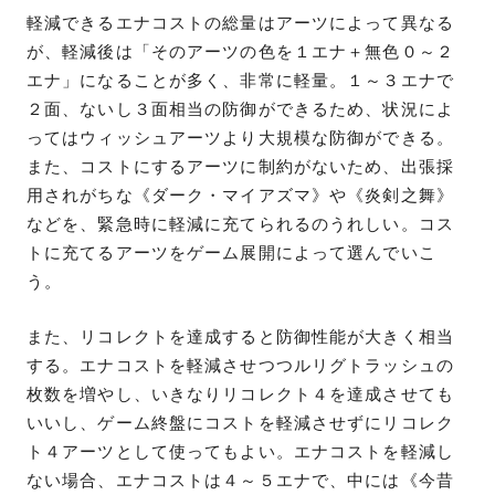
軽減できるエナコストの総量はアーツによって異なる
が、軽減後は「そのアーツの色を１エナ＋無色０～２
エナ」になることが多く、非常に軽量。１～３エナで
２面、ないし３面相当の防御ができるため、状況によ
ってはウィッシュアーツより大規模な防御ができる。
また、コストにするアーツに制約がないため、出張採
用されがちな《ダーク・マイアズマ》や《炎剣之舞》
などを、緊急時に軽減に充てられるのうれしい。コス
トに充てるアーツをゲーム展開によって選んでいこ
う。
また、リコレクトを達成すると防御性能が大きく相当
する。エナコストを軽減させつつルリグトラッシュの
枚数を増やし、いきなりリコレクト４を達成させても
いいし、ゲーム終盤にコストを軽減させずにリコレク
ト４アーツとして使ってもよい。エナコストを軽減し
ない場合、エナコストは４～５エナで、中には《今昔