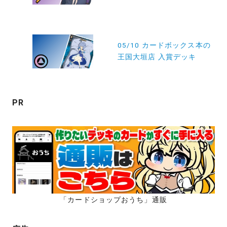
ビ
ゲ
ー
05/10 カードボックス本の
王国大垣店 入賞デッキ
シ
ョ
ン
PR
「カードショップおうち」通販