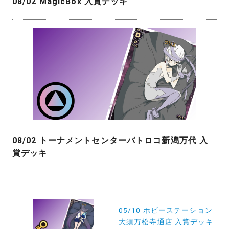
08/02 MagicBox 入賞デッキ
08/02 トーナメントセンターバトロコ新潟万代 入
賞デッキ
投
稿
05/10 ホビーステーション
大須万松寺通店 入賞デッキ
ナ