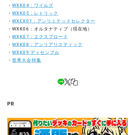
・
WXK04：ワイルズ
・
WXK05：レトリック
・
WXEX01：アンリミテッドセレクター
・WXK06：オルタナティブ（現在地）
・
WXK07：エクスプロード
・
WXK08：アンリアリスティック
・
WXK09:ディセンブル
・
世界大会特集
PR