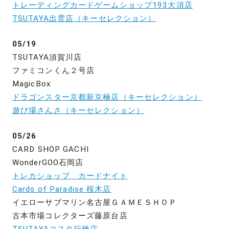
トレーディングカードゲームショップ193大須店
TSUTAYA出雲店（キーセレクション）
05/19
TSUTAYA須賀川店
ファミコンくん２号店
MagicBox
ドラゴンスター京都新京極店（キーセレクション）
遊び場さんさ（キーセレクション）
05/26
CARD SHOP GACHI
WonderGOO石岡店
トレカショップ カードナイト
Cards of Paradise 桜木店
イエローサブマリン名古屋ＧＡＭＥＳＨＯＰ
古本市場コレクターズ藤原台店
TSUTAYAコスタ行橋店