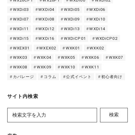
WX26CP1
WX26P1
WXDi00
WXDi02
WXDi03
WXDi04
WXDi05
WXDi06
WXDi07
WXDi08
WXDi09
WXDi10
WXDi11
WXDi12
WXDi13
WXDi14
WXDi15
WXDi16
WXDiCP01
WXDiCP02
WXEX01
WXEX02
WXK01
WXK02
WXK03
WXK04
WXK05
WXK06
WXK07
WXK08
WXK09
WXK10
WXK11
カバレージ
コラム
公式イベント
初心者向け
サイト内検索
検索