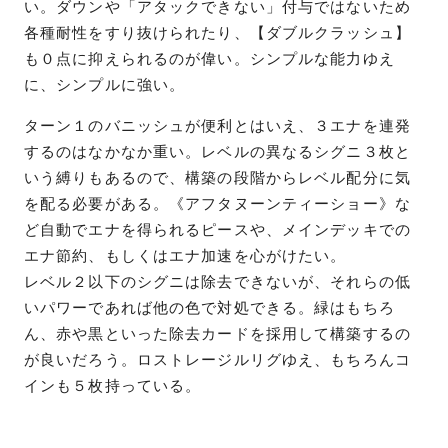
い。ダウンや「アタックできない」付与ではないため
各種耐性をすり抜けられたり、【ダブルクラッシュ】
も０点に抑えられるのが偉い。シンプルな能力ゆえ
に、シンプルに強い。
ターン１のバニッシュが便利とはいえ、３エナを連発
するのはなかなか重い。レベルの異なるシグニ３枚と
いう縛りもあるので、構築の段階からレベル配分に気
を配る必要がある。《アフタヌーンティーショー》な
ど自動でエナを得られるピースや、メインデッキでの
エナ節約、もしくはエナ加速を心がけたい。
レベル２以下のシグニは除去できないが、それらの低
いパワーであれば他の色で対処できる。緑はもちろ
ん、赤や黒といった除去カードを採用して構築するの
が良いだろう。ロストレージルリグゆえ、もちろんコ
インも５枚持っている。