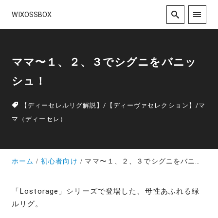
WIXOSSBOX
ママ〜１、２、３でシグニをバニッ
シュ！
【ディーセレルリグ解説】
/
【ディーヴァセレクション】
/
マ
マ（ディーセレ）
ホーム
初心者向け
ママ〜１、２、３でシグニをバニッシュ！
「Lostorage」シリーズで登場した、母性あふれる緑
ルリグ。