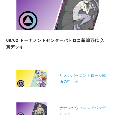
08/02 トーナメントセンターバトロコ新潟万代 入
賞デッキ
投
稿
リメンバ〜コントロール戦
術の申し子
ナ
ビ
ゲ
ー
ナナシ〜ウィルスでパンデ
ミック！