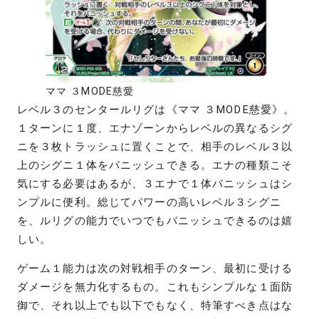
ママ ３MODE慈愛
レベル３のセンタールリグは《ママ ３MODE慈愛》。
１ターンに１度、エナゾーンからレベルの異なるシグ
ニを３枚トラッシュに置くことで、相手のレベル３以
上のシグニ１体をバニッシュできる。エナの種類こそ
気にする必要はあるが、３エナで１体バニッシュはシ
ンプルに便利。総じてパワーの高いレベル３シグニ
を、ルリグの能力でいつでもバニッシュできるのは嬉
しい。
ゲーム１能力は次の対戦相手のターン、最初に受ける
ダメージを無力化するもの。これもシンプルな１面防
御で、それ以上でも以下でもなく、特筆すべき点はな