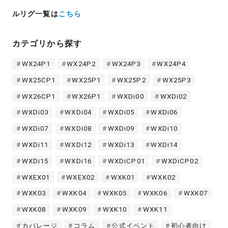
ルリグ一覧は
こちら
カテゴリから探す
WX24P1
WX24P2
WX24P3
WX24P4
WX25CP1
WX25P1
WX25P2
WX25P3
WX26CP1
WX26P1
WXDi00
WXDi02
WXDi03
WXDi04
WXDi05
WXDi06
WXDi07
WXDi08
WXDi09
WXDi10
WXDi11
WXDi12
WXDi13
WXDi14
WXDi15
WXDi16
WXDiCP01
WXDiCP02
WXEX01
WXEX02
WXK01
WXK02
WXK03
WXK04
WXK05
WXK06
WXK07
WXK08
WXK09
WXK10
WXK11
カバレージ
コラム
公式イベント
初心者向け