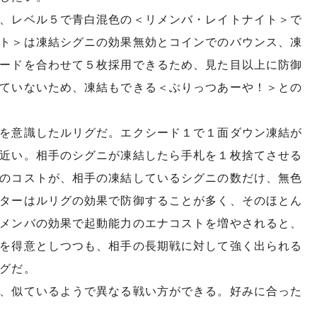
、レベル５で青白混色の＜リメンバ・レイトナイト＞で
ト＞は凍結シグニの効果無効とコインでのバウンス、凍
ードを合わせて５枚採用できるため、見た目以上に防御
ていないため、凍結もできる＜ぶりっつあーや！＞との
を意識したルリグだ。エクシード１で１面ダウン凍結が
近い。相手のシグニが凍結したら手札を１枚捨てさせる
のコストが、相手の凍結しているシグニの数だけ、無色
ターはルリグの効果で防御することが多く、そのほとん
メンバの効果で起動能力のエナコストを増やされると、
を得意としつつも、相手の長期戦に対して強く出られる
グだ。
、似ているようで異なる戦い方ができる。好みに合った