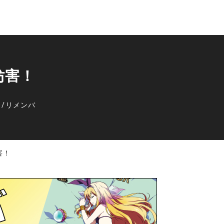
妨害！
】
/
リメンバ
害！