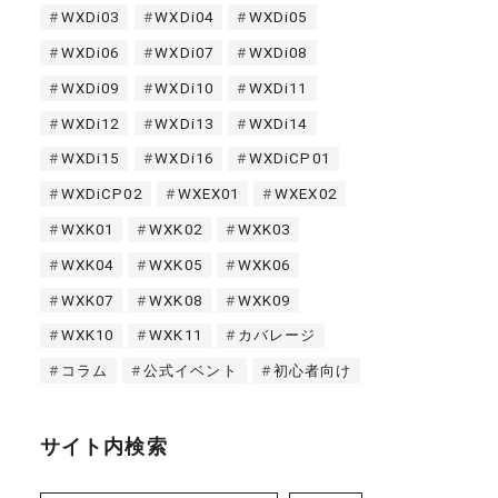
WXDi03
WXDi04
WXDi05
WXDi06
WXDi07
WXDi08
WXDi09
WXDi10
WXDi11
WXDi12
WXDi13
WXDi14
WXDi15
WXDi16
WXDiCP01
WXDiCP02
WXEX01
WXEX02
WXK01
WXK02
WXK03
WXK04
WXK05
WXK06
WXK07
WXK08
WXK09
WXK10
WXK11
カバレージ
コラム
公式イベント
初心者向け
サイト内検索