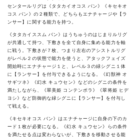
センタールリグは《タタカイオコス バン》《キセキオ
コス バン》の２種類で、どちらもエナチャージや【ラ
ンサー】に関する能力を持つ。
《タタカイススム バン》はうちゅうのはじまりルリグ
が共通して持つ、下敷きを全て自身に集める能力を軸
に戦う。下敷きが７枚、つまり左右のアシストルリグ
がレベル２の状態で能力を使うと、アタックフェイズ
開始時にエナチャージ１と、レベル３の緑シグニ１体
に【ランサー】を付与できるようになる。《幻獣神 オ
サギツネ》《幻水 キュウセン》などのシグニの条件を
満たしながら、《翠美姫 コンテンポラ》《翠将姫 ヒデ
ヨシ》など防御的な緑シグニに【ランサー】を付与し
て戦える。
《キセキオコス バン》はエナチャージに自身の下のカ
ード１枚が必要になる。《幻水 キュウセン》らの条件
を満たせる点は変わらないが、下敷きを移動させる能