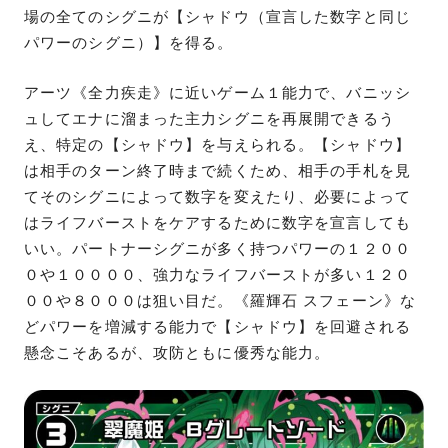
場の全てのシグニが【シャドウ（宣言した数字と同じ
パワーのシグニ）】を得る。
アーツ《全力疾走》に近いゲーム１能力で、バニッシ
ュしてエナに溜まった主力シグニを再展開できるう
え、特定の【シャドウ】を与えられる。【シャドウ】
は相手のターン終了時まで続くため、相手の手札を見
てそのシグニによって数字を変えたり、必要によって
はライフバーストをケアするために数字を宣言しても
いい。パートナーシグニが多く持つパワーの１２００
０や１００００、強力なライフバーストが多い１２０
００や８０００は狙い目だ。《羅輝石 スフェーン》な
どパワーを増減する能力で【シャドウ】を回避される
懸念こそあるが、攻防ともに優秀な能力。