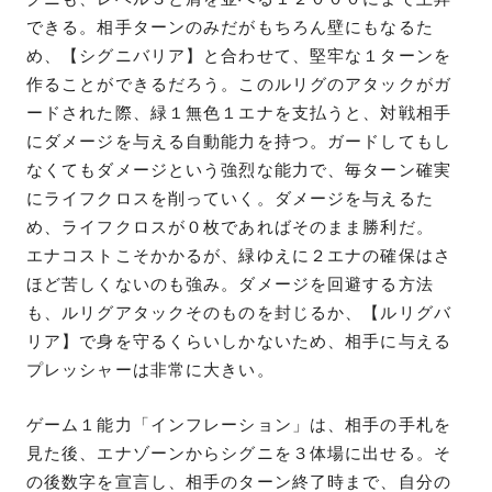
できる。相手ターンのみだがもちろん壁にもなるた
め、【シグニバリア】と合わせて、堅牢な１ターンを
作ることができるだろう。このルリグのアタックがガ
ードされた際、緑１無色１エナを支払うと、対戦相手
にダメージを与える自動能力を持つ。ガードしてもし
なくてもダメージという強烈な能力で、毎ターン確実
にライフクロスを削っていく。ダメージを与えるた
め、ライフクロスが０枚であればそのまま勝利だ。
エナコストこそかかるが、緑ゆえに２エナの確保はさ
ほど苦しくないのも強み。ダメージを回避する方法
も、ルリグアタックそのものを封じるか、【ルリグバ
リア】で身を守るくらいしかないため、相手に与える
プレッシャーは非常に大きい。
ゲーム１能力「インフレーション」は、相手の手札を
見た後、エナゾーンからシグニを３体場に出せる。そ
の後数字を宣言し、相手のターン終了時まで、自分の