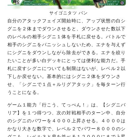
サイゴニタツ バン
自分のアタックフェイズ開始時に、アップ状態の白シ
グニを２体までダウンさせると、ダウンさせた数以下
のレベルの相手シグニ１体を手札に戻せる。バトルで
相手のシグニをバニッシュしないため、エナを与えず
にシグニをダウンしながら除去ができる。エナを絞り
たいことが多い白デッキにとっては便利な能力だ。手
札に戻すシグニについても制限はないが、レベル２以
下しか戻せない。基本的にはシグニ２体をダウンさ
せ、「シグニで１点＋ルリグアタック」を毎ターン行
うことになる。
ゲーム１能力「行こう、てっぺん！」は、【シグニバ
リア】を１つ得つつ、次の対戦相手のターン中、自分
のシグニのパワーを４０００上昇させる。４０００は
かなり大きな数字で、レベル２でパワー８０００のシ
グニも、レベル３と肩を並べる１２０００にまで上昇