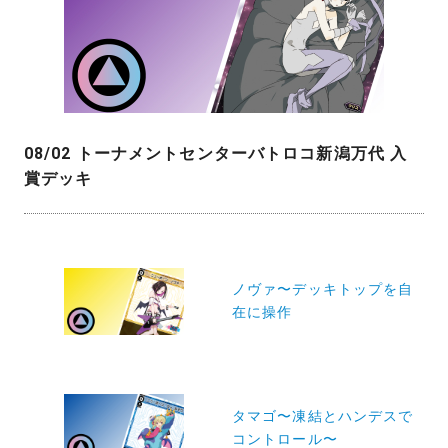
08/02 トーナメントセンターバトロコ新潟万代 入
賞デッキ
投
稿
ノヴァ〜デッキトップを自
在に操作
ナ
ビ
ゲ
ー
タマゴ〜凍結とハンデスで
コントロール〜