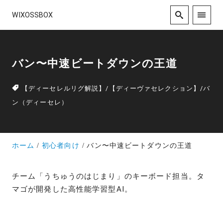
WIXOSSBOX
バン〜中速ビートダウンの王道
【ディーセレルリグ解説】
/
【ディーヴァセレクション】
/
バ
ン（ディーセレ）
ホーム
初心者向け
バン〜中速ビートダウンの王道
チーム「うちゅうのはじまり」のキーボード担当。タ
マゴが開発した高性能学習型AI。