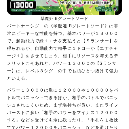
翠魔姫 Bグレートソード
パートナーシグニの《翠魔姫 Bグレートソード》は非
常にピーキーな性能を持つ。基本パワーが１３０００
で、起動能力で緑１エナを支払うと【Ｓランサー】を
得られるが、自動能力で相手に１ドローか【エナチャ
ージ１】をさせてしまう。相手にリソースを与えるデ
メリットこそあれど、パワー１３０００の【Sランサ
ー】は、レベル３シグニの中でも頭ひとつ抜けて強力
といえる。
パワー１３０００は単に１２０００や１００００をバ
トルでバニッシュできるほか、相手のバトルでバニッ
シュされにくいため、まず場持ちが良い。またライフ
バーストに多い「相手のパワーをマイナス１２０００
する」などを受けても場に残ったり、「手札を１枚捨
ててパワー１２０００をバニッシュ」などを避けたり