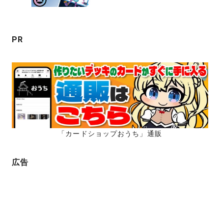
シ
ョ
ン
PR
「カードショップおうち」通販
広告