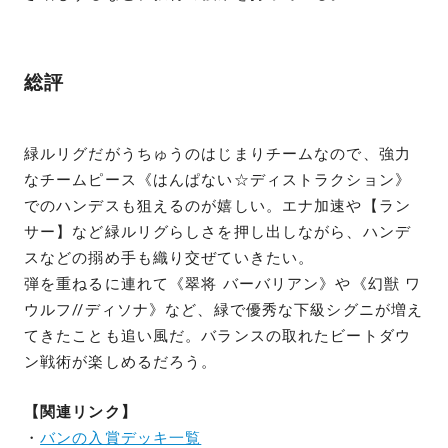
総評
緑ルリグだがうちゅうのはじまりチームなので、強力
なチームピース《はんぱない☆ディストラクション》
でのハンデスも狙えるのが嬉しい。エナ加速や【ラン
サー】など緑ルリグらしさを押し出しながら、ハンデ
スなどの搦め手も織り交ぜていきたい。
弾を重ねるに連れて《翠将 バーバリアン》や《幻獣 ワ
ウルフ//ディソナ》など、緑で優秀な下級シグニが増え
てきたことも追い風だ。バランスの取れたビートダウ
ン戦術が楽しめるだろう。
【関連リンク】
・
バンの入賞デッキ一覧