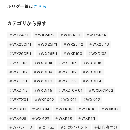
ルリグ一覧は
こちら
カテゴリから探す
WX24P1
WX24P2
WX24P3
WX24P4
WX25CP1
WX25P1
WX25P2
WX25P3
WX26CP1
WX26P1
WXDi00
WXDi02
WXDi03
WXDi04
WXDi05
WXDi06
WXDi07
WXDi08
WXDi09
WXDi10
WXDi11
WXDi12
WXDi13
WXDi14
WXDi15
WXDi16
WXDiCP01
WXDiCP02
WXEX01
WXEX02
WXK01
WXK02
WXK03
WXK04
WXK05
WXK06
WXK07
WXK08
WXK09
WXK10
WXK11
カバレージ
コラム
公式イベント
初心者向け