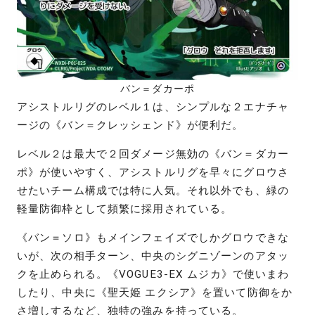
バン＝ダカーポ
アシストルリグのレベル１は、シンプルな２エナチャ
ージの《バン＝クレッシェンド》が便利だ。
レベル２は最大で２回ダメージ無効の《バン＝ダカー
ポ》が使いやすく、アシストルリグを早々にグロウさ
せたいチーム構成では特に人気。それ以外でも、緑の
軽量防御枠として頻繁に採用されている。
《バン＝ソロ》もメインフェイズでしかグロウできな
いが、次の相手ターン、中央のシグニゾーンのアタッ
クを止められる。《VOGUE3-EX ムジカ》で使いまわ
したり、中央に《聖天姫 エクシア》を置いて防御をか
さ増しするなど、独特の強みを持っている。