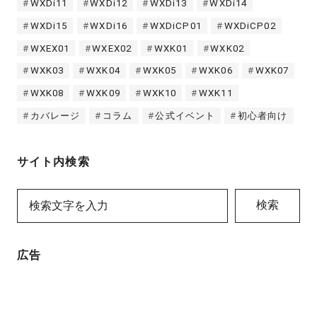
WXDi11
WXDi12
WXDi13
WXDi14
WXDi15
WXDi16
WXDiCP01
WXDiCP02
WXEX01
WXEX02
WXK01
WXK02
WXK03
WXK04
WXK05
WXK06
WXK07
WXK08
WXK09
WXK10
WXK11
カバレージ
コラム
公式イベント
初心者向け
サイト内検索
検索
広告