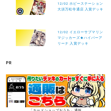
稿
12/02 ホビーステーション
大須万松寺通店 入賞デッキ
ナ
ビ
ゲ
12/02 イエローサブマリン
ー
マジッカーズ★ハイパーア
シ
リーナ 入賞デッキ
ョ
ン
PR
「カードショップおうち」通販