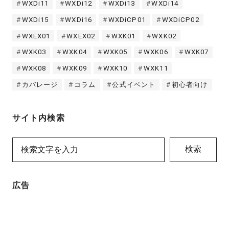
WXDi11
WXDi12
WXDi13
WXDi14
WXDi15
WXDi16
WXDiCP01
WXDiCP02
WXEX01
WXEX02
WXK01
WXK02
WXK03
WXK04
WXK05
WXK06
WXK07
WXK08
WXK09
WXK10
WXK11
カバレージ
コラム
公式イベント
初心者向け
サイト内検索
検索
広告