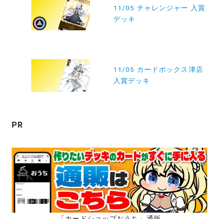
稿
11/05 チャレンジャー 入賞
デッキ
ナ
ビ
ゲ
ー
11/05 カードボックス津店
入賞デッキ
シ
ョ
ン
PR
「カードショップおうち」通販