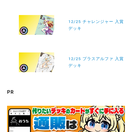
投
稿
12/25 チャレンジャー 入賞
デッキ
ナ
ビ
ゲ
ー
12/25 プラスアルファ 入賞
デッキ
シ
ョ
ン
PR