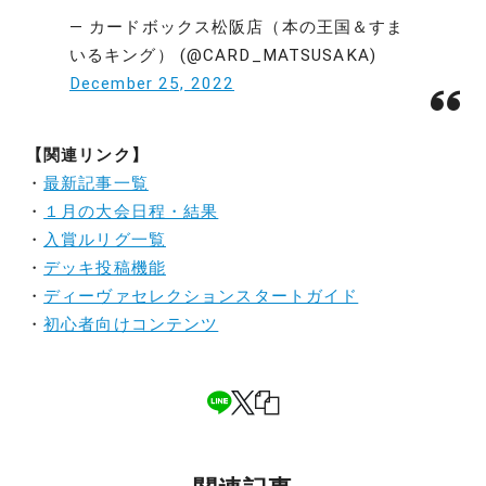
— カードボックス松阪店（本の王国＆すま
いるキング） (@CARD_MATSUSAKA)
December 25, 2022
【関連リンク】
・
最新記事一覧
・
１月の大会日程・結果
・
入賞ルリグ一覧
・
デッキ投稿機能
・
ディーヴァセレクションスタートガイド
・
初心者向けコンテンツ