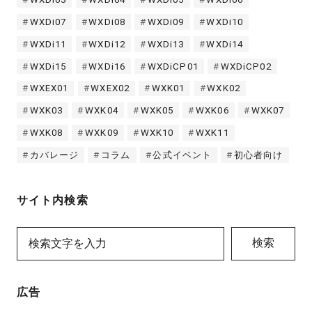
WXDi07
WXDi08
WXDi09
WXDi10
WXDi11
WXDi12
WXDi13
WXDi14
WXDi15
WXDi16
WXDiCP01
WXDiCP02
WXEX01
WXEX02
WXK01
WXK02
WXK03
WXK04
WXK05
WXK06
WXK07
WXK08
WXK09
WXK10
WXK11
カバレージ
コラム
公式イベント
初心者向け
サイト内検索
検索
広告