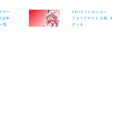
ーステー
04/13 トレカショッ
大須本
プカードナイト 入賞
一覧
デッキ