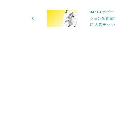
投
04/13 ホビ
稿
ション名古屋
店 入賞デッキ
ナ
ビ
ゲ
ー
シ
ョ
ン