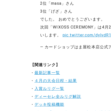
2位「masa」さん
3位「げざ」さん
でした。 おめでとうございます。
次回「WIXOSS CEREMONY」
いします。
pic.twitter.com/dylvdR
— カードショップはま屋松本店公式アカウ
【関連リンク】
・
最新記事一覧
・
４月の大会日程・結果
・
入賞ルリグ一覧
・
ディーセレ全ルリグ解説
・
デッキ投稿機能