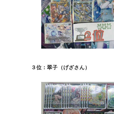
３位：翠子（げざさん）