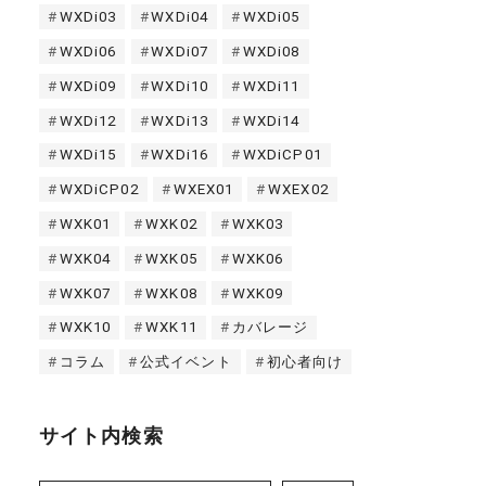
WXDi03
WXDi04
WXDi05
WXDi06
WXDi07
WXDi08
WXDi09
WXDi10
WXDi11
WXDi12
WXDi13
WXDi14
WXDi15
WXDi16
WXDiCP01
WXDiCP02
WXEX01
WXEX02
WXK01
WXK02
WXK03
WXK04
WXK05
WXK06
WXK07
WXK08
WXK09
WXK10
WXK11
カバレージ
コラム
公式イベント
初心者向け
サイト内検索