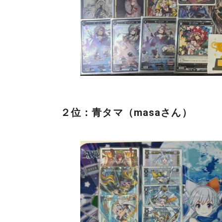
２位：青タマ（masaさん）