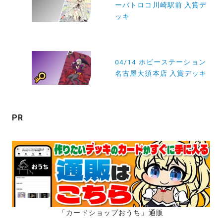
ーバトロコ川崎駅前 入賞デ
ナ
ッキ
ビ
ゲ
ー
04/14 ホビーステーション
名古屋大須本店 入賞デッキ
シ
ョ
ン
PR
「カードショップおうち」通販