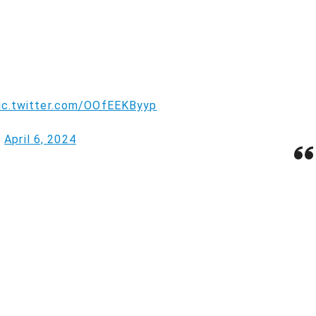
ic.twitter.com/OOfEEKByyp
)
April 6, 2024