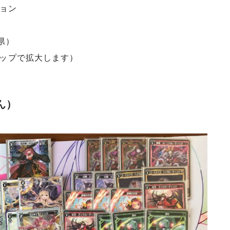
ョン
潟県）
タップで拡大します）
ん）