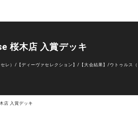
radise 桜木店 入賞デッキ
ーセレ）
/
【ディーヴァセレクション】
/
【大会結果】
/
ウトゥルス（
se 桜木店 入賞デッキ