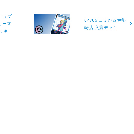
ローサブ
04/06 コミかる伊勢
カーズ
崎店 入賞デッキ
ッキ