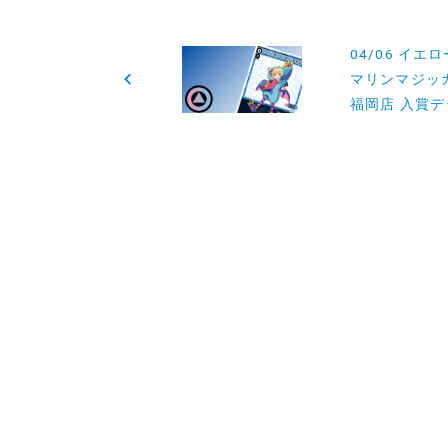
投
04/06 イエ
稿
マリンマジッ
福岡店 入賞デ
ナ
ビ
ゲ
ー
シ
ョ
ン