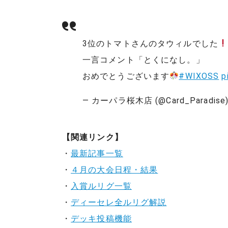
3位のトマトさんのタウィルでした
一言コメント「とくになし。」
おめでとうございます
#WIXOSS
p
— カーパラ桜木店 (@Card_Paradise
【関連リンク】
・
最新記事一覧
・
４月の大会日程・結果
・
入賞ルリグ一覧
・
ディーセレ全ルリグ解説
・
デッキ投稿機能