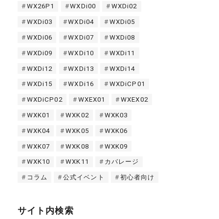
WX26P1
WXDi00
WXDi02
WXDi03
WXDi04
WXDi05
WXDi06
WXDi07
WXDi08
WXDi09
WXDi10
WXDi11
WXDi12
WXDi13
WXDi14
WXDi15
WXDi16
WXDiCP01
WXDiCP02
WXEX01
WXEX02
WXK01
WXK02
WXK03
WXK04
WXK05
WXK06
WXK07
WXK08
WXK09
WXK10
WXK11
カバレージ
コラム
公式イベント
初心者向け
サイト内検索