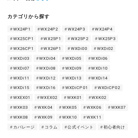
カテゴリから探す
WX24P1
WX24P2
WX24P3
WX24P4
WX25CP1
WX25P1
WX25P2
WX25P3
WX26CP1
WX26P1
WXDi00
WXDi02
WXDi03
WXDi04
WXDi05
WXDi06
WXDi07
WXDi08
WXDi09
WXDi10
WXDi11
WXDi12
WXDi13
WXDi14
WXDi15
WXDi16
WXDiCP01
WXDiCP02
WXEX01
WXEX02
WXK01
WXK02
WXK03
WXK04
WXK05
WXK06
WXK07
WXK08
WXK09
WXK10
WXK11
カバレージ
コラム
公式イベント
初心者向け