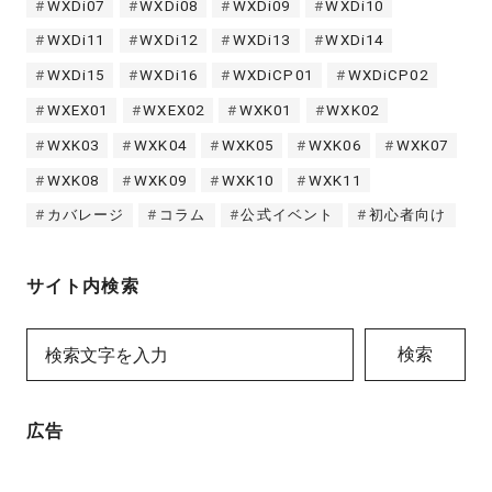
WXDi07
WXDi08
WXDi09
WXDi10
WXDi11
WXDi12
WXDi13
WXDi14
WXDi15
WXDi16
WXDiCP01
WXDiCP02
WXEX01
WXEX02
WXK01
WXK02
WXK03
WXK04
WXK05
WXK06
WXK07
WXK08
WXK09
WXK10
WXK11
カバレージ
コラム
公式イベント
初心者向け
サイト内検索
検索
広告