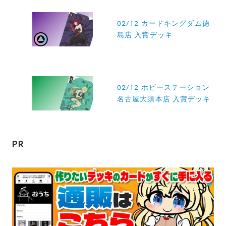
投
稿
02/12 カードキングダム徳
島店 入賞デッキ
ナ
ビ
ゲ
ー
02/12 ホビーステーション
名古屋大須本店 入賞デッキ
シ
ョ
ン
PR