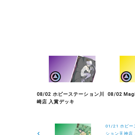
08/02 ホビーステーション川
08/02 Ma
崎店 入賞デッキ
投
01/21 ホビ
稿
ション天神店