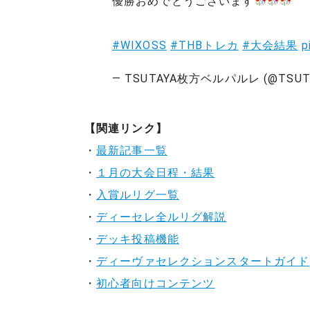
優勝おめでとうございます
#WIXOSS
#THBトレカ
#大会結果
p
— TSUTAYA枚方ベルパルレ (@TSUT
【関連リンク】
・
最新記事一覧
・
１月の大会日程・結果
・
入賞ルリグ一覧
・
ディーセレ全ルリグ解説
・
デッキ投稿機能
・
ディーヴァセレクションスタートガイド
・
初心者向けコンテンツ