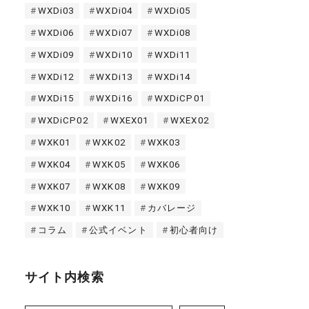
WXDi03
WXDi04
WXDi05
WXDi06
WXDi07
WXDi08
WXDi09
WXDi10
WXDi11
WXDi12
WXDi13
WXDi14
WXDi15
WXDi16
WXDiCP01
WXDiCP02
WXEX01
WXEX02
WXK01
WXK02
WXK03
WXK04
WXK05
WXK06
WXK07
WXK08
WXK09
WXK10
WXK11
カバレージ
コラム
公式イベント
初心者向け
サイト内検索