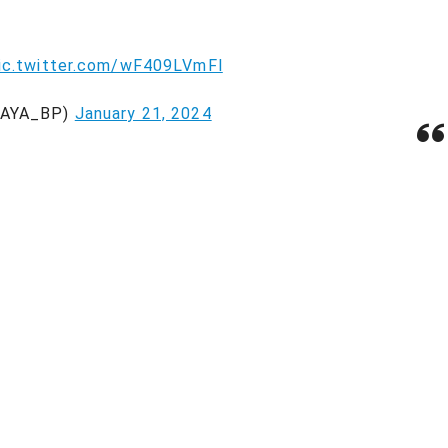
ic.twitter.com/wF409LVmFl
AYA_BP)
January 21, 2024