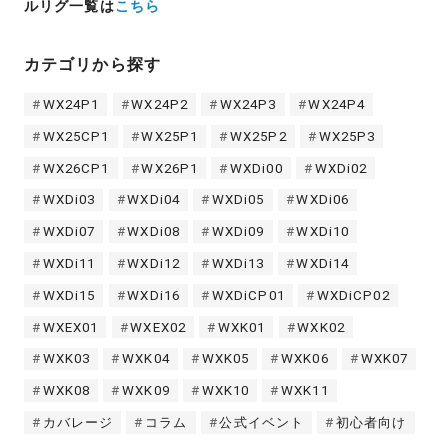
ルリグ一覧は
こちら
カテゴリから探す
WX24P1
WX24P2
WX24P3
WX24P4
WX25CP1
WX25P1
WX25P2
WX25P3
WX26CP1
WX26P1
WXDi00
WXDi02
WXDi03
WXDi04
WXDi05
WXDi06
WXDi07
WXDi08
WXDi09
WXDi10
WXDi11
WXDi12
WXDi13
WXDi14
WXDi15
WXDi16
WXDiCP01
WXDiCP02
WXEX01
WXEX02
WXK01
WXK02
WXK03
WXK04
WXK05
WXK06
WXK07
WXK08
WXK09
WXK10
WXK11
カバレージ
コラム
公式イベント
初心者向け