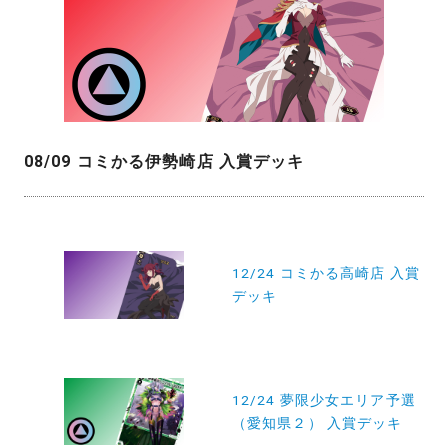
08/09 コミかる伊勢崎店 入賞デッキ
投
稿
12/24 コミかる高崎店 入賞
デッキ
ナ
ビ
ゲ
ー
12/24 夢限少女エリア予選
（愛知県２） 入賞デッキ
シ