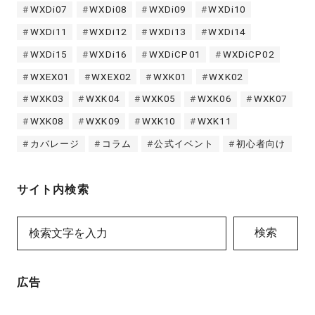
WXDi07
WXDi08
WXDi09
WXDi10
WXDi11
WXDi12
WXDi13
WXDi14
WXDi15
WXDi16
WXDiCP01
WXDiCP02
WXEX01
WXEX02
WXK01
WXK02
WXK03
WXK04
WXK05
WXK06
WXK07
WXK08
WXK09
WXK10
WXK11
カバレージ
コラム
公式イベント
初心者向け
サイト内検索
検索
広告