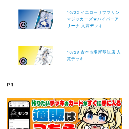
投
10/22 イエローサブマリン
稿
マジッカーズ★ハイパーア
ナ
リーナ 入賞デッキ
ビ
ゲ
ー
10/28 古本市場新琴似店 入
賞デッキ
シ
ョ
ン
PR