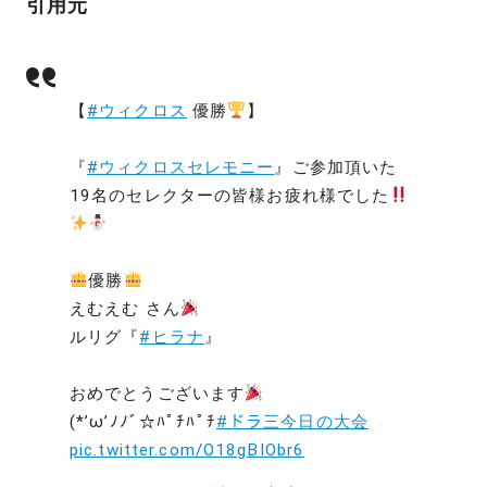
引用元
【
#ウィクロス
優勝
】
『
#ウィクロスセレモニー
』ご参加頂いた
19名のセレクターの皆様お疲れ様でした
優勝
えむえむ さん
ルリグ『
#ヒラナ
』
おめでとうございます
(*’ω’ﾉﾉﾞ☆ﾊﾟﾁﾊﾟﾁ
#ドラ三今日の大会
pic.twitter.com/O18gBIObr6