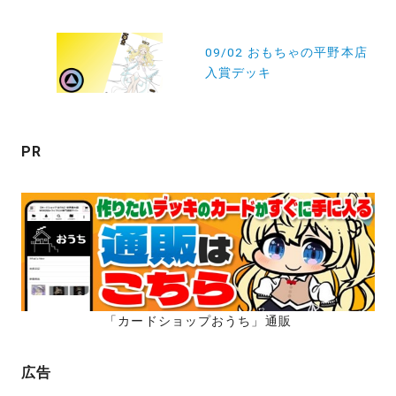
ゲ
ー
09/02 おもちゃの平野本店
入賞デッキ
シ
ョ
ン
PR
「カードショップおうち」通販
広告