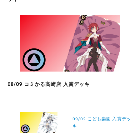
08/09 コミかる高崎店 入賞デッキ
投
稿
09/02 こども楽園 入賞デッ
キ
ナ
ビ