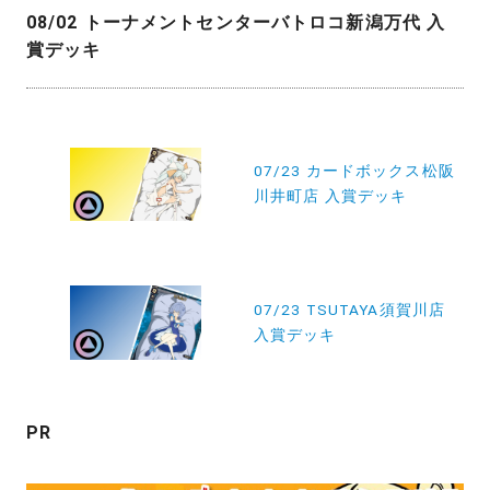
08/02 トーナメントセンターバトロコ新潟万代 入
賞デッキ
投
稿
07/23 カードボックス松阪
川井町店 入賞デッキ
ナ
ビ
ゲ
ー
07/23 TSUTAYA須賀川店
入賞デッキ
シ
ョ
ン
PR