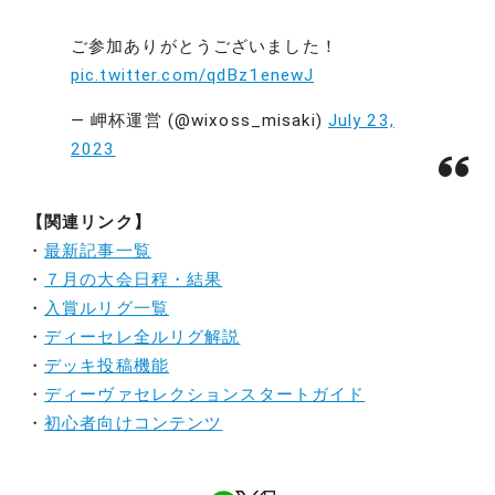
ご参加ありがとうございました！
pic.twitter.com/qdBz1enewJ
— 岬杯運営 (@wixoss_misaki)
July 23,
2023
【関連リンク】
・
最新記事一覧
・
７月の大会日程・結果
・
入賞ルリグ一覧
・
ディーセレ全ルリグ解説
・
デッキ投稿機能
・
ディーヴァセレクションスタートガイド
・
初心者向けコンテンツ