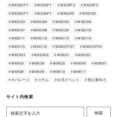
WX25CP1
WX25P1
WX25P2
WX25P3
WX26CP1
WX26P1
WXDi00
WXDi02
WXDi03
WXDi04
WXDi05
WXDi06
WXDi07
WXDi08
WXDi09
WXDi10
WXDi11
WXDi12
WXDi13
WXDi14
WXDi15
WXDi16
WXDiCP01
WXDiCP02
WXEX01
WXEX02
WXK01
WXK02
WXK03
WXK04
WXK05
WXK06
WXK07
WXK08
WXK09
WXK10
WXK11
カバレージ
コラム
公式イベント
初心者向け
サイト内検索
検索