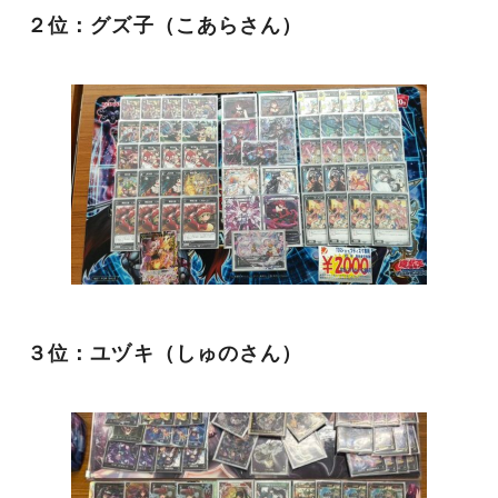
２位：グズ子（こあらさん）
３位：ユヅキ（しゅのさん）