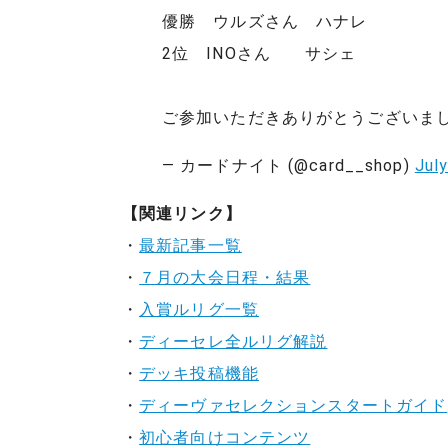
優勝 ウルズさん ハナレ
2位 INOさん サシェ
ご参加いただきありがとうございま
— カードナイト (@card__shop)
Jul
【関連リンク】
・
最新記事一覧
・
７月の大会日程・結果
・
入賞ルリグ一覧
・
ディーセレ全ルリグ解説
・
デッキ投稿機能
・
ディーヴァセレクションスタートガイド
・
初心者向けコンテンツ