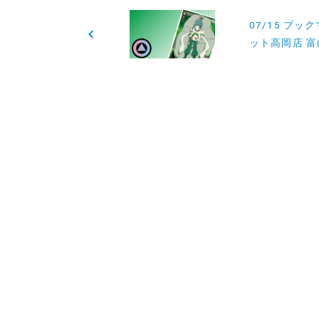
投
07/15 ブッ
稿
ット高岡店 富
ナ
ビ
ゲ
ー
シ
ョ
ン