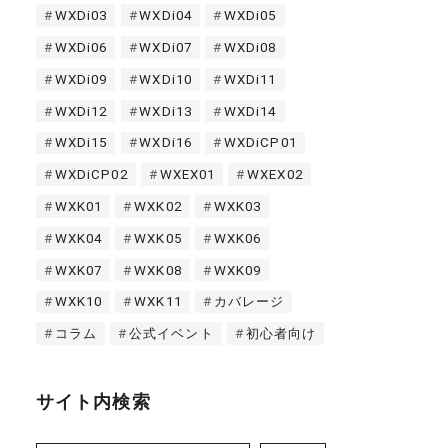
WXDi03
WXDi04
WXDi05
WXDi06
WXDi07
WXDi08
WXDi09
WXDi10
WXDi11
WXDi12
WXDi13
WXDi14
WXDi15
WXDi16
WXDiCP01
WXDiCP02
WXEX01
WXEX02
WXK01
WXK02
WXK03
WXK04
WXK05
WXK06
WXK07
WXK08
WXK09
WXK10
WXK11
カバレージ
コラム
公式イベント
初心者向け
サイト内検索