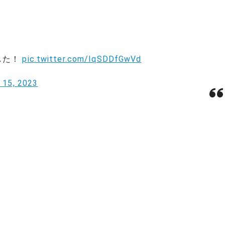
した！
pic.twitter.com/IqSDDfGwVd
y 15, 2023