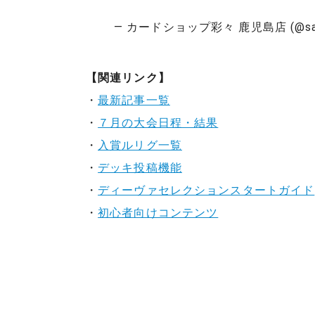
— カードショップ彩々 鹿児島店 (@saik
【関連リンク】
・
最新記事一覧
・
７月の大会日程・結果
・
入賞ルリグ一覧
・
デッキ投稿機能
・
ディーヴァセレクションスタートガイド
・
初心者向けコンテンツ