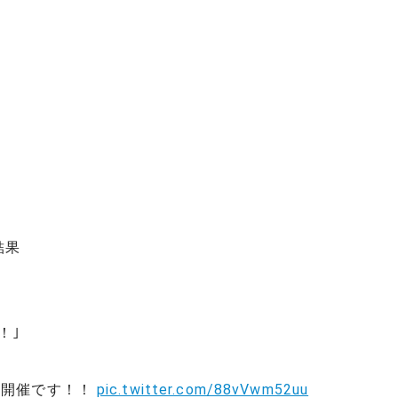
）
結果
！｣
ー開催です！！
pic.twitter.com/88vVwm52uu