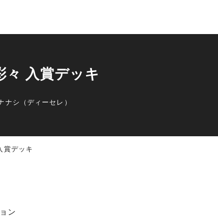
プ彩々 入賞デッキ
ナナシ（ディーセレ）
 入賞デッキ
ョン