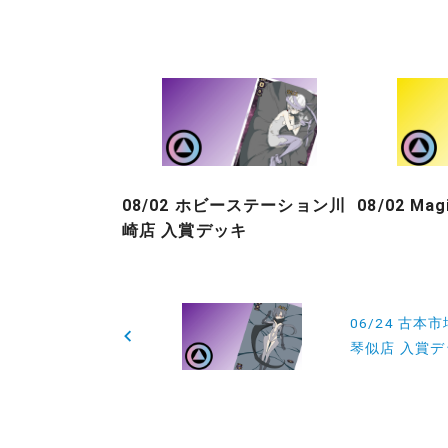
08/02 ホビーステーション川
08/02 Ma
崎店 入賞デッキ
投
06/24 古本市
稿
琴似店 入賞デ
ナ
ビ