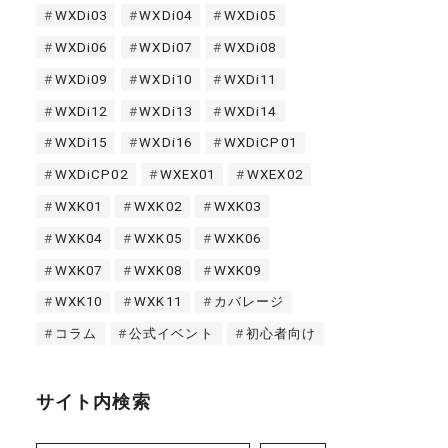
WXDi03
WXDi04
WXDi05
WXDi06
WXDi07
WXDi08
WXDi09
WXDi10
WXDi11
WXDi12
WXDi13
WXDi14
WXDi15
WXDi16
WXDiCP01
WXDiCP02
WXEX01
WXEX02
WXK01
WXK02
WXK03
WXK04
WXK05
WXK06
WXK07
WXK08
WXK09
WXK10
WXK11
カバレージ
コラム
公式イベント
初心者向け
サイト内検索