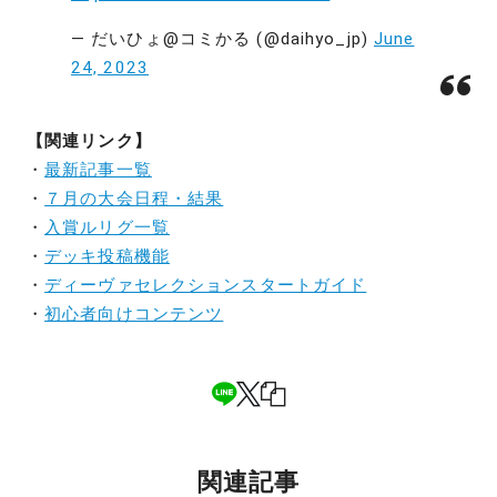
— だいひょ@コミかる (@daihyo_jp)
June
24, 2023
【関連リンク】
・
最新記事一覧
・
７月の大会日程・結果
・
入賞ルリグ一覧
・
デッキ投稿機能
・
ディーヴァセレクションスタートガイド
・
初心者向けコンテンツ
関連記事