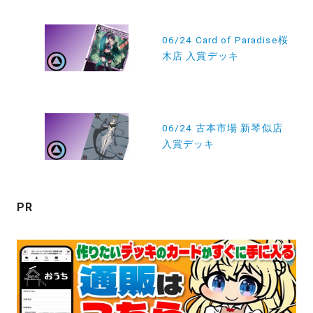
投
稿
06/24 Card of Paradise桜
木店 入賞デッキ
ナ
ビ
ゲ
ー
06/24 古本市場 新琴似店
入賞デッキ
シ
ョ
ン
PR