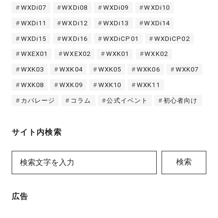
WXDi07
WXDi08
WXDi09
WXDi10
WXDi11
WXDi12
WXDi13
WXDi14
WXDi15
WXDi16
WXDiCP01
WXDiCP02
WXEX01
WXEX02
WXK01
WXK02
WXK03
WXK04
WXK05
WXK06
WXK07
WXK08
WXK09
WXK10
WXK11
カバレージ
コラム
公式イベント
初心者向け
サイト内検索
検索
広告