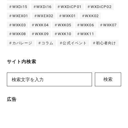
WXDi15
WXDi16
WXDiCP01
WXDiCP02
WXEX01
WXEX02
WXK01
WXK02
WXK03
WXK04
WXK05
WXK06
WXK07
WXK08
WXK09
WXK10
WXK11
カバレージ
コラム
公式イベント
初心者向け
サイト内検索
検索
広告