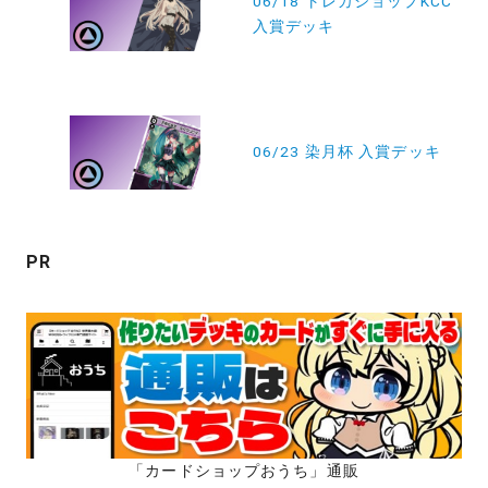
06/18 トレカショップKCC
入賞デッキ
ナ
ビ
ゲ
ー
06/23 染月杯 入賞デッキ
シ
ョ
ン
PR
「カードショップおうち」通販