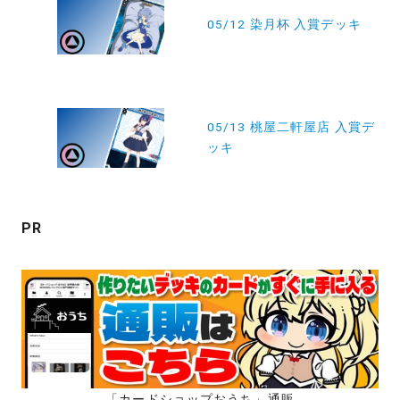
稿
05/12 染月杯 入賞デッキ
ナ
ビ
ゲ
ー
05/13 桃屋二軒屋店 入賞デ
ッキ
シ
ョ
ン
PR
「カードショップおうち」通販