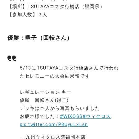
【場所】TSUTAYAコスタ行橋店（福岡県）
【参加人数】？人
優勝：翠子（回転さん）
5/13にTSUTAYAコスタ行橋店さんで行われ
たセレモニーの大会結果報です
レギュレーション キー
優勝 回転さん(緑子)
デッキは本人から写真もらいました
お疲れ様でした！
#WIXOSS
#ウィクロス
pic.twitter.com/P8UyuLxLsn
— 九州ウィクロス院福岡本店