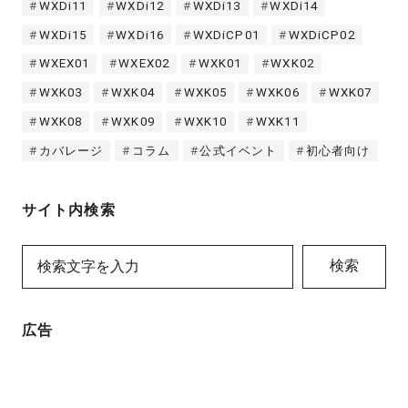
WXDi11
WXDi12
WXDi13
WXDi14
WXDi15
WXDi16
WXDiCP01
WXDiCP02
WXEX01
WXEX02
WXK01
WXK02
WXK03
WXK04
WXK05
WXK06
WXK07
WXK08
WXK09
WXK10
WXK11
カバレージ
コラム
公式イベント
初心者向け
サイト内検索
検索
広告