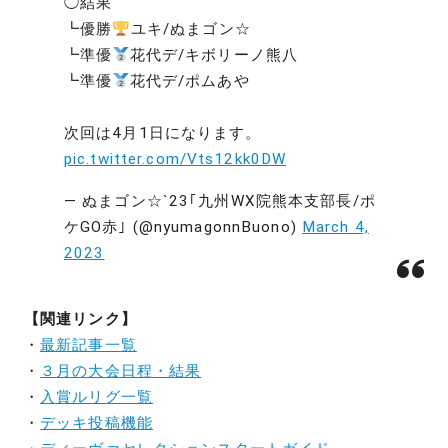
◯結果
┗優勝
️
ユキ/ぬまゴン☆
┗準優
花代デ/キボリーノ熊八
┗準優
花代デ/ポムあや
次回は4月1日になります。
pic.twitter.com/Vts12kk0DW
— ぬまゴン☆`23｢九州WX院熊本支部長/ポ
ケGO赤｣ (@nyumagonnBuono)
March 4,
2023
【関連リンク】
・
最新記事一覧
・
３月の大会日程・結果
・
入賞ルリグ一覧
・
デッキ投稿機能