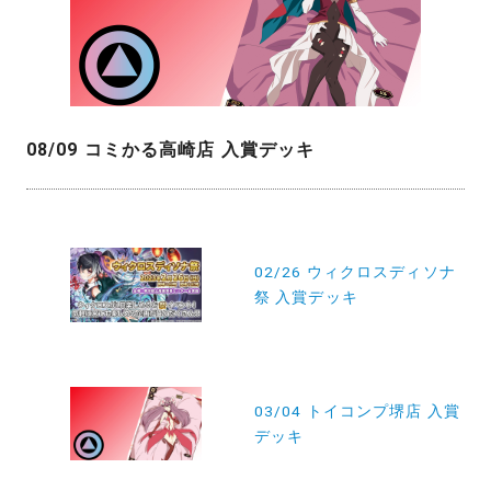
08/09 コミかる高崎店 入賞デッキ
投
稿
02/26 ウィクロスディソナ
祭 入賞デッキ
ナ
ビ
ゲ
ー
03/04 トイコンプ堺店 入賞
デッキ
シ
ョ