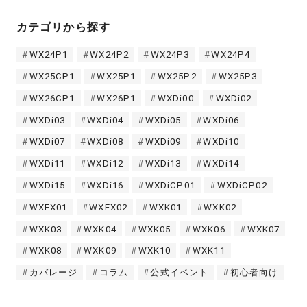
カテゴリから探す
WX24P1
WX24P2
WX24P3
WX24P4
WX25CP1
WX25P1
WX25P2
WX25P3
WX26CP1
WX26P1
WXDi00
WXDi02
WXDi03
WXDi04
WXDi05
WXDi06
WXDi07
WXDi08
WXDi09
WXDi10
WXDi11
WXDi12
WXDi13
WXDi14
WXDi15
WXDi16
WXDiCP01
WXDiCP02
WXEX01
WXEX02
WXK01
WXK02
WXK03
WXK04
WXK05
WXK06
WXK07
WXK08
WXK09
WXK10
WXK11
カバレージ
コラム
公式イベント
初心者向け