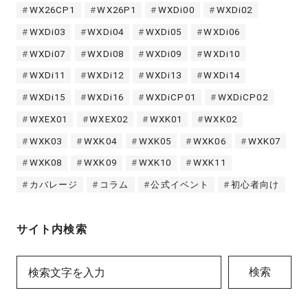
WX26CP1
WX26P1
WXDi00
WXDi02
WXDi03
WXDi04
WXDi05
WXDi06
WXDi07
WXDi08
WXDi09
WXDi10
WXDi11
WXDi12
WXDi13
WXDi14
WXDi15
WXDi16
WXDiCP01
WXDiCP02
WXEX01
WXEX02
WXK01
WXK02
WXK03
WXK04
WXK05
WXK06
WXK07
WXK08
WXK09
WXK10
WXK11
カバレージ
コラム
公式イベント
初心者向け
サイト内検索
検索