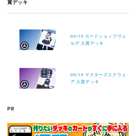
賞デッキ
投
稿
09/19 カードショップヴェ
ルデ 入賞デッキ
ナ
ビ
ゲ
ー
09/19 マスターズスクウェ
ア 入賞デッキ
シ
ョ
ン
PR