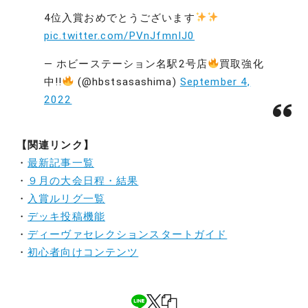
4位入賞おめでとうございます
pic.twitter.com/PVnJfmnIJ0
— ホビーステーション名駅2号店
買取強化
中!!
(@hbstsasashima)
September 4,
2022
【関連リンク】
・
最新記事一覧
・
９月の大会日程・結果
・
入賞ルリグ一覧
・
デッキ投稿機能
・
ディーヴァセレクションスタートガイド
・
初心者向けコンテンツ