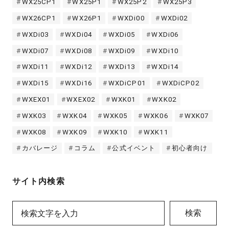
WX25CP1
WX25P1
WX25P2
WX25P3
WX26CP1
WX26P1
WXDi00
WXDi02
WXDi03
WXDi04
WXDi05
WXDi06
WXDi07
WXDi08
WXDi09
WXDi10
WXDi11
WXDi12
WXDi13
WXDi14
WXDi15
WXDi16
WXDiCP01
WXDiCP02
WXEX01
WXEX02
WXK01
WXK02
WXK03
WXK04
WXK05
WXK06
WXK07
WXK08
WXK09
WXK10
WXK11
カバレージ
コラム
公式イベント
初心者向け
サイト内検索
検索