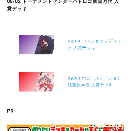
08/02 トーナメントセンターバトロコ新潟万代 入
賞デッキ
投
稿
09/04 TCGショップディス
ク 入賞デッキ
ナ
ビ
ゲ
ー
09/04 ホビーステーション
秋葉原本店 入賞デッキ
シ
ョ
ン
PR