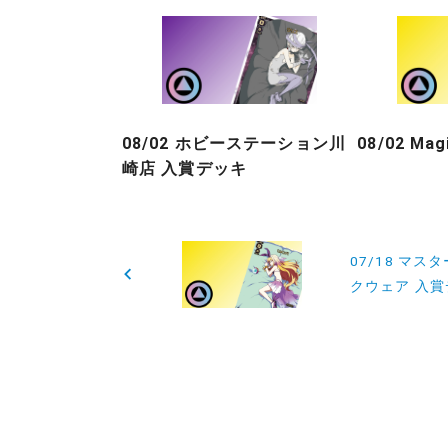
08/02 ホビーステーション川
08/02 Ma
崎店 入賞デッキ
投
07/18 マス
稿
クウェア 入
ナ
ビ
ゲ
ー