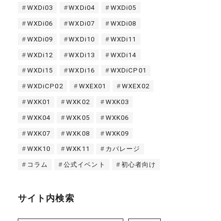
WXDi03
WXDi04
WXDi05
WXDi06
WXDi07
WXDi08
WXDi09
WXDi10
WXDi11
WXDi12
WXDi13
WXDi14
WXDi15
WXDi16
WXDiCP01
WXDiCP02
WXEX01
WXEX02
WXK01
WXK02
WXK03
WXK04
WXK05
WXK06
WXK07
WXK08
WXK09
WXK10
WXK11
カバレージ
コラム
公式イベント
初心者向け
サイト内検索