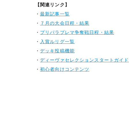
【関連リンク】
・
最新記事一覧
・
７月の大会日程・結果
・
プリパラプレマ争奪戦日程・結果
・
入賞ルリグ一覧
・
デッキ投稿機能
・
ディーヴァセレクションスタートガイド
・
初心者向けコンテンツ