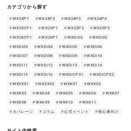
カテゴリから探す
WX24P1
WX24P2
WX24P3
WX24P4
WX25CP1
WX25P1
WX25P2
WX25P3
WX26CP1
WX26P1
WXDi00
WXDi02
WXDi03
WXDi04
WXDi05
WXDi06
WXDi07
WXDi08
WXDi09
WXDi10
WXDi11
WXDi12
WXDi13
WXDi14
WXDi15
WXDi16
WXDiCP01
WXDiCP02
WXEX01
WXEX02
WXK01
WXK02
WXK03
WXK04
WXK05
WXK06
WXK07
WXK08
WXK09
WXK10
WXK11
カバレージ
コラム
公式イベント
初心者向け
サイト内検索