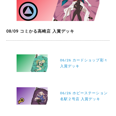
08/09 コミかる高崎店 入賞デッキ
投
稿
06/26 カードショップ彩々
入賞デッキ
ナ
ビ
ゲ
ー
06/26 ホビーステーション
名駅２号店 入賞デッキ
シ
ョ