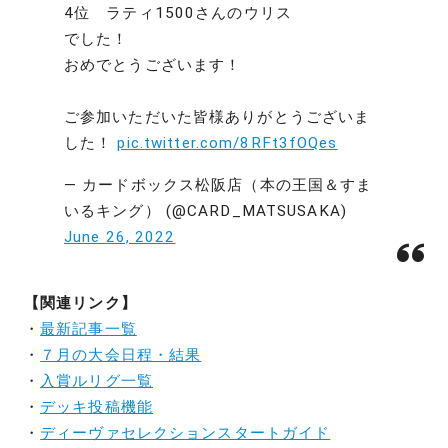
4位 ラティ1500さんのウリス
でした！
おめでとうございます！
ご参加いただいた皆様ありがとうございま
した！
pic.twitter.com/8RFt3fOQes
— カードボックス松阪店（本の王国＆すま
いるキング） (@CARD_MATSUSAKA)
June 26, 2022
【関連リンク】
・
最新記事一覧
・
７月の大会日程・結果
・
入賞ルリグ一覧
・
デッキ投稿機能
・
ディーヴァセレクションスタートガイド