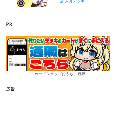
店 入賞デッキ
シ
ョ
ン
PR
「カードショップおうち」通販
広告