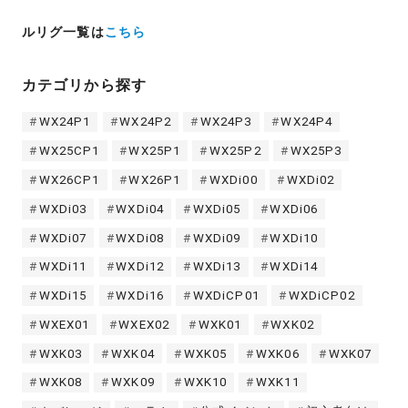
ルリグ一覧は
こちら
カテゴリから探す
WX24P1
WX24P2
WX24P3
WX24P4
WX25CP1
WX25P1
WX25P2
WX25P3
WX26CP1
WX26P1
WXDi00
WXDi02
WXDi03
WXDi04
WXDi05
WXDi06
WXDi07
WXDi08
WXDi09
WXDi10
WXDi11
WXDi12
WXDi13
WXDi14
WXDi15
WXDi16
WXDiCP01
WXDiCP02
WXEX01
WXEX02
WXK01
WXK02
WXK03
WXK04
WXK05
WXK06
WXK07
WXK08
WXK09
WXK10
WXK11