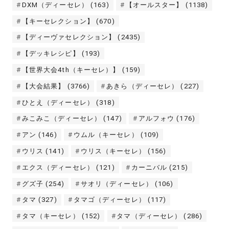
DXM（ディーセレ）
(163)
【オールスター】
(1138)
【キーセレクション】
(670)
【ディーヴァセレクション】
(2435)
【デッキレシピ】
(193)
【世界大会4th（キーセレ）】
(159)
【大会結果】
(3766)
あきら（ディーセレ）
(227)
ひとえ（ディーセレ）
(318)
みこみこ（ディーセレ）
(147)
アルフォウ
(176)
アン
(146)
ウムル（キーセレ）
(109)
ウリス
(141)
ウリス（キーセレ）
(156)
エクス（ディーセレ）
(121)
カーニバル
(215)
グズ子
(254)
サオリ（ディーセレ）
(106)
タマ
(327)
タマゴ（ディーセレ）
(117)
タマ（キーセレ）
(152)
タマ（ディーセレ）
(286)