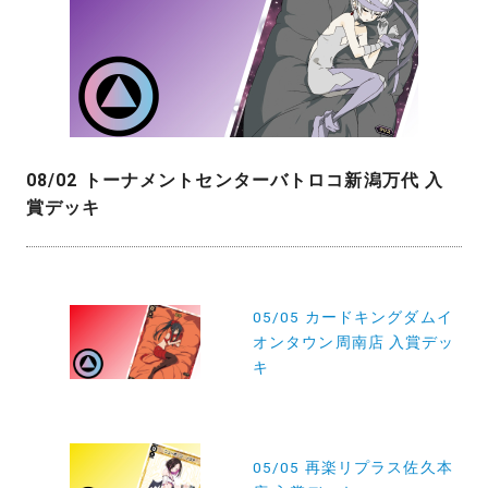
08/02 トーナメントセンターバトロコ新潟万代 入
賞デッキ
投
05/05 カードキングダムイ
稿
オンタウン周南店 入賞デッ
ナ
キ
ビ
ゲ
ー
05/05 再楽リプラス佐久本