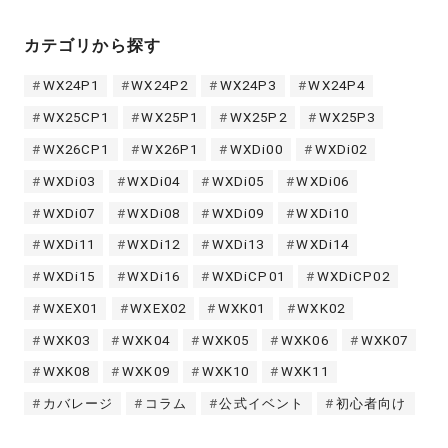
カテゴリから探す
WX24P1
WX24P2
WX24P3
WX24P4
WX25CP1
WX25P1
WX25P2
WX25P3
WX26CP1
WX26P1
WXDi00
WXDi02
WXDi03
WXDi04
WXDi05
WXDi06
WXDi07
WXDi08
WXDi09
WXDi10
WXDi11
WXDi12
WXDi13
WXDi14
WXDi15
WXDi16
WXDiCP01
WXDiCP02
WXEX01
WXEX02
WXK01
WXK02
WXK03
WXK04
WXK05
WXK06
WXK07
WXK08
WXK09
WXK10
WXK11
カバレージ
コラム
公式イベント
初心者向け