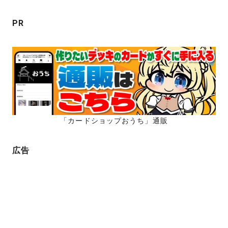
ョ
ン
PR
「カードショップおうち」通販
広告