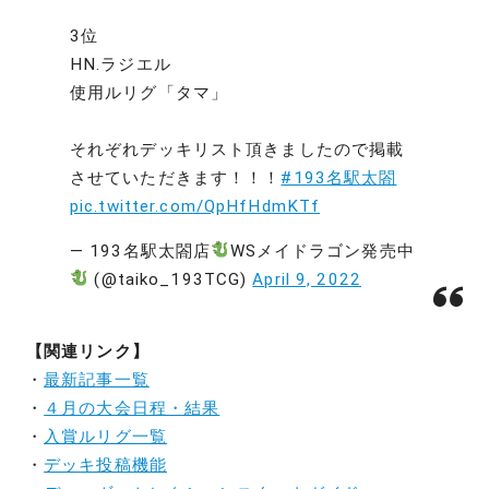
3位
HN.ラジエル
使用ルリグ「タマ」
それぞれデッキリスト頂きましたので掲載
させていただきます！！！
#193名駅太閤
pic.twitter.com/QpHfHdmKTf
— 193名駅太閤店
WSメイドラゴン発売中
(@taiko_193TCG)
April 9, 2022
【関連リンク】
・
最新記事一覧
・
４月の大会日程・結果
・
入賞ルリグ一覧
・
デッキ投稿機能