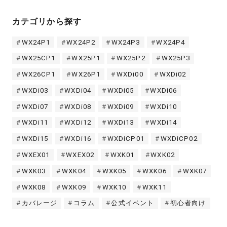
カテゴリから探す
WX24P1
WX24P2
WX24P3
WX24P4
WX25CP1
WX25P1
WX25P2
WX25P3
WX26CP1
WX26P1
WXDi00
WXDi02
WXDi03
WXDi04
WXDi05
WXDi06
WXDi07
WXDi08
WXDi09
WXDi10
WXDi11
WXDi12
WXDi13
WXDi14
WXDi15
WXDi16
WXDiCP01
WXDiCP02
WXEX01
WXEX02
WXK01
WXK02
WXK03
WXK04
WXK05
WXK06
WXK07
WXK08
WXK09
WXK10
WXK11
カバレージ
コラム
公式イベント
初心者向け