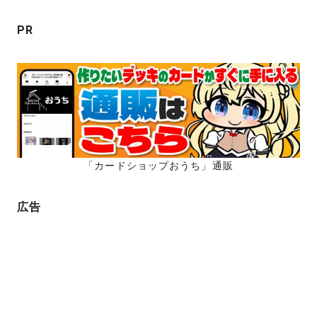
ン
PR
「カードショップおうち」通販
広告