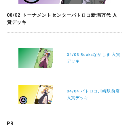
08/02 トーナメントセンターバトロコ新潟万代 入
賞デッキ
投
稿
04/03 Booksながしま 入賞
デッキ
ナ
ビ
ゲ
ー
04/04 バトロコ川崎駅前店
入賞デッキ
シ
ョ
ン
PR