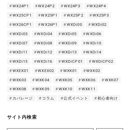
WX24P1
WX24P2
WX24P3
WX24P4
WX25CP1
WX25P1
WX25P2
WX25P3
WX26CP1
WX26P1
WXDi00
WXDi02
WXDi03
WXDi04
WXDi05
WXDi06
WXDi07
WXDi08
WXDi09
WXDi10
WXDi11
WXDi12
WXDi13
WXDi14
WXDi15
WXDi16
WXDiCP01
WXDiCP02
WXEX01
WXEX02
WXK01
WXK02
WXK03
WXK04
WXK05
WXK06
WXK07
WXK08
WXK09
WXK10
WXK11
カバレージ
コラム
公式イベント
初心者向け
サイト内検索