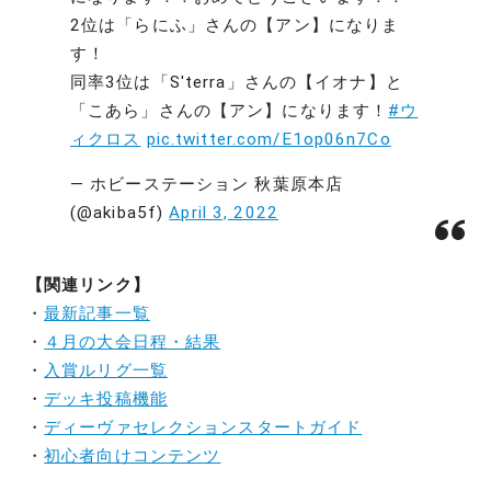
2位は「らにふ」さんの【アン】になりま
す！
同率3位は「S'terra」さんの【イオナ】と
「こあら」さんの【アン】になります！
#ウ
ィクロス
pic.twitter.com/E1op06n7Co
— ホビーステーション 秋葉原本店
(@akiba5f)
April 3, 2022
【関連リンク】
・
最新記事一覧
・
４月の大会日程・結果
・
入賞ルリグ一覧
・
デッキ投稿機能
・
ディーヴァセレクションスタートガイド
・
初心者向けコンテンツ