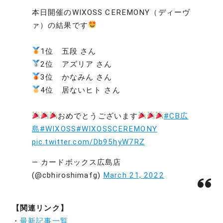
本日開催のWIXOSS CEREMONY（ディーヴ
ァ）の結果です
1位 五段 さん
2位 アズリア さん
3位 かなみん さん
4位 居ないヒト さん
おめでとうございます
#CB広
島
#WIXOSS
#WIXOSSCEREMONY
pic.twitter.com/Db95hyW7RZ
— カードボックス広島店
(@cbhiroshimafg)
March 21, 2022
【関連リンク】
・
最新記事一覧