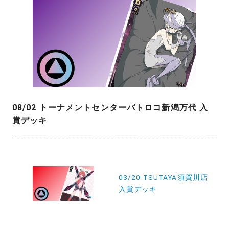
08/02 トーナメントセンターバトロコ新潟万代 入
賞デッキ
投
稿
03/20 TSUTAYA須賀川店
入賞デッキ
ナ
ビ
ゲ