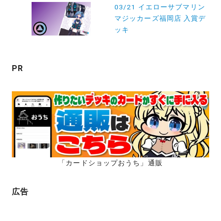
03/21 イエローサブマリン
ー
マジッカーズ福岡店 入賞デ
シ
ッキ
ョ
ン
PR
「カードショップおうち」通販
広告