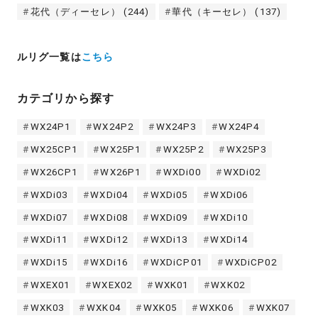
花代（ディーセレ）
(244)
華代（キーセレ）
(137)
ルリグ一覧は
こちら
カテゴリから探す
WX24P1
WX24P2
WX24P3
WX24P4
WX25CP1
WX25P1
WX25P2
WX25P3
WX26CP1
WX26P1
WXDi00
WXDi02
WXDi03
WXDi04
WXDi05
WXDi06
WXDi07
WXDi08
WXDi09
WXDi10
WXDi11
WXDi12
WXDi13
WXDi14
WXDi15
WXDi16
WXDiCP01
WXDiCP02
WXEX01
WXEX02
WXK01
WXK02
WXK03
WXK04
WXK05
WXK06
WXK07