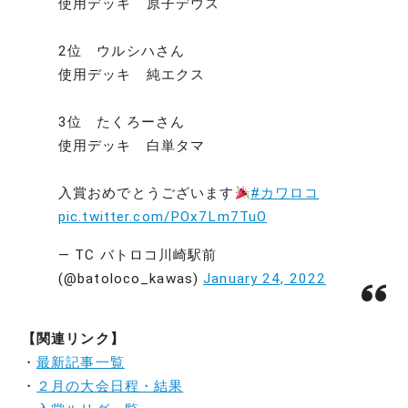
使用デッキ 原子デウス
2位 ウルシハさん
使用デッキ 純エクス
3位 たくろーさん
使用デッキ 白単タマ
入賞おめでとうございます
#カワロコ
pic.twitter.com/POx7Lm7TuO
— TC バトロコ川崎駅前
(@batoloco_kawas)
January 24, 2022
【関連リンク】
・
最新記事一覧
・
２月の大会日程・結果