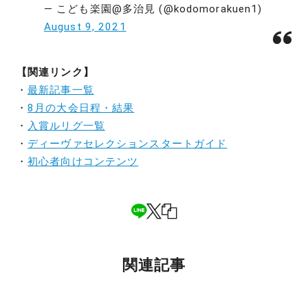
— こども楽園@多治見 (@kodomorakuen1)
August 9, 2021
【関連リンク】
・
最新記事一覧
・
8月の大会日程・結果
・
入賞ルリグ一覧
・
ディーヴァセレクションスタートガイド
・
初心者向けコンテンツ
関連記事