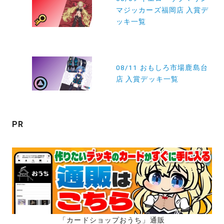
稿
マジッカーズ福岡店 入賞デ
ナ
ッキ一覧
ビ
ゲ
ー
08/11 おもしろ市場鹿島台
店 入賞デッキ一覧
シ
ョ
ン
PR
「カードショップおうち」通販